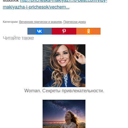
makiyazha-i-prichesok/vechern...
Категории:
Вечерние прически и макияж
,
Прически дома
Читайте также
Woman. Секреты привлекательности.