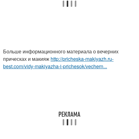
Больше информационного материала о вечерних
прическах и макияж
http://pricheska-makiyazh.ru-
best.com/vidy-makiyazha-i-prichesok/vechern...