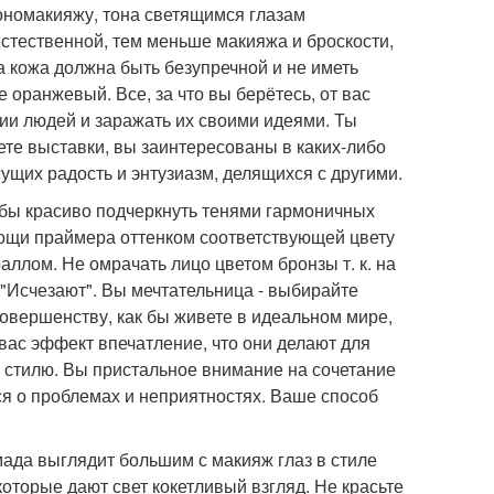
ономакияжу, тона светящимся глазам
естественной, тем меньше макияжа и броскости,
 кожа должна быть безупречной и не иметь
 оранжевый. Все, за что вы берётесь, от вас
ии людей и заражать их своими идеями. Ты
ете выставки, вы заинтересованы в каких-либо
ущих радость и энтузиазм, делящихся с другими.
убы красиво подчеркнуть тенями гармоничных
омощи праймера оттенком соответствующей цвету
ллом. Не омрачать лицо цветом бронзы т. к. на
 "Исчезают". Вы мечтательница - выбирайте
овершенству, как бы живете в идеальном мире,
вас эффект впечатление, что они делают для
у стилю. Вы пристальное внимание на сочетание
ся о проблемах и неприятностях. Ваше способ
ада выглядит большим с макияж глаз в стиле
оторые дают свет кокетливый взгляд. Не красьте