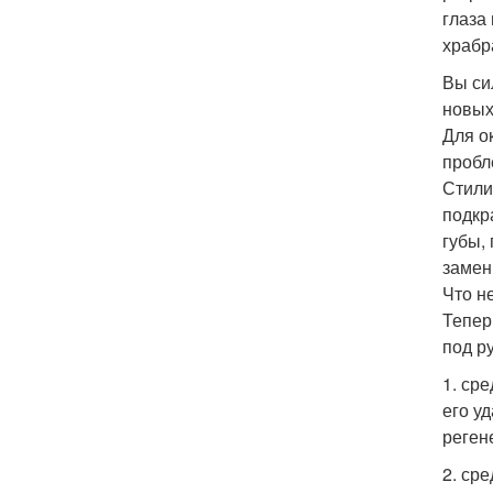
глаза
храбр
Вы си
новых
Для о
пробл
Стили
подкр
губы,
замен
Что н
Тепер
под р
1. ср
его у
реген
2. ср