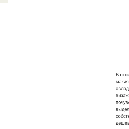
В отл
макия
овлад
визаж
почув
выдел
собст
дешев