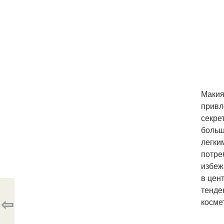
Макия
привл
секре
больш
легки
потре
избеж
в цен
тенде
⇦
косме