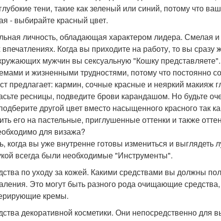
 глубокие тени, такие как зеленый или синий, потому что ва
ая - выбирайте красный цвет.
льная личность, обладающая характером лидера. Смелая и
 впечатлениях. Когда вы приходите на работу, то вы сразу
кружающих мужчин вы сексуальную "Кошку представляете".
емами и жизненными трудностями, потому что постоянно с
ст предлагает: кармин, сочные красные и неяркий макияж 
асьте ресницы, подведите брови карандашом. Но будьте оче
 подберите другой цвет вместо насыщенного красного так к
ить его на пастельные, приглушенные оттенки и также оттен
еобходимо для визажа?
ь, когда вы уже внутренне готовы измениться и выглядеть лу
укой всегда были необходимые "Инструменты".
едства по уходу за кожей. Какими средствами вы должны по
даления. Это могут быть разного рода очищающие средства
ерирующие кремы.
едства декоративной косметики. Они непосредственно для 