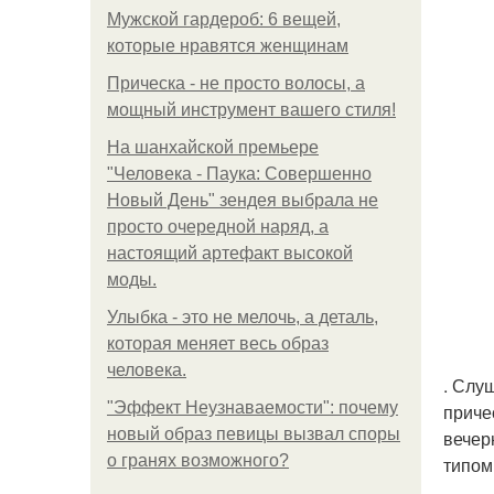
Мужской гардероб: 6 вещей,
которые нравятся женщинам
Прическа - не просто волосы, а
мощный инструмент вашего стиля!
На шанхайской премьере
"Человека - Паука: Совершенно
Новый День" зендея выбрала не
просто очередной наряд, а
настоящий артефакт высокой
моды.
Улыбка - это не мелочь, а деталь,
которая меняет весь образ
человека.
. Слу
"Эффект Неузнаваемости": почему
приче
новый образ певицы вызвал споры
вечер
о гранях возможного?
типом