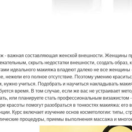
ж - важная составляющая женской внешности. Женщины при
екательным, скрыть недостатки внешности, создать образ, 
тами идеального макияжа владеют далеко не все женщины 
е, нежели его полное отсутствие. Поэтому умению краситьс
м, нужно учиться. Подобрать и научиться накладывать маки
буется время. В том случае, если же вас не устраивает мет
ать, или планируете стать профессиональным визажистом -
тре красоты помогут разобраться в тонкостях макияжа: его 
нции. Курс включает изучение основ косметологии: типы, стр
тические процедуры, приемы выполнения массажа и многое