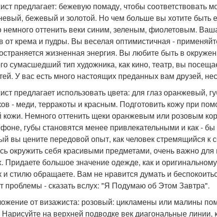
ист предлагает: бежевую помаду, чтобы соответствовать м
невый, бежевый и золотой. Но чем больше вы хотите быть 
 немного оттенить веки синим, зеленым, фиолетовым. Ваша
в от крема и пудры. Вы веселая оптимистичная - применяйте
остраняется жизненная энергия. Вы любите быть в окружен
го сумасшедший тип художника, как кино, театр, вы посеща
тей. У вас есть много настоящих преданных вам друзей, нес
ист предлагает использовать цвета: для глаз оранжевый, г
ков - меди, терракоты и красным. Подготовить кожу при п
 кожи. Немного оттенить щеки оранжевым или розовым кора
 фоне, губы становятся менее привлекательными и как - бы
ый вы цените передовой опыт, как человек стремящийся к с
сь окружить себя красивыми предметами, очень важно для 
х. Придаете большое значение одежде, как и оригинальном
к и стилю обращаете. Вам не нравится думать и беспокоить
от проблемы - сказать вслух: "Я Подумаю об Этом Завтра".
ожение от визажиста: розовый: цикламены или малины пом
. Нарисуйте на верхней подводке век диагональные линии, к