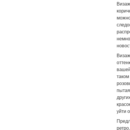
Визаж
корич
можно
следо
распр
немно
новос
Визаж
оттен
вашей
таком
розов
пытая
други
красо
уйти 
Предл
ретро