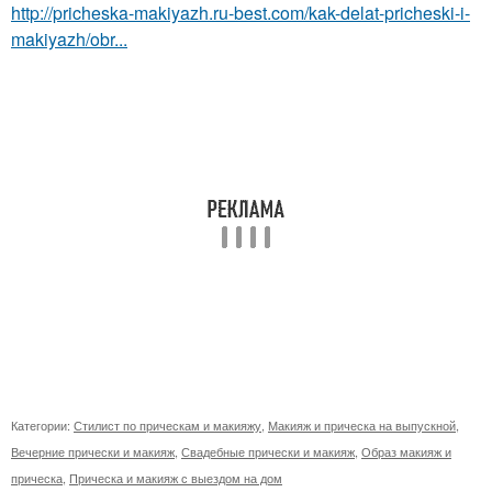
http://pricheska-makiyazh.ru-best.com/kak-delat-pricheski-i-
makiyazh/obr...
Категории:
Стилист по прическам и макияжу
,
Макияж и прическа на выпускной
,
Вечерние прически и макияж
,
Свадебные прически и макияж
,
Образ макияж и
прическа
,
Прическа и макияж с выездом на дом