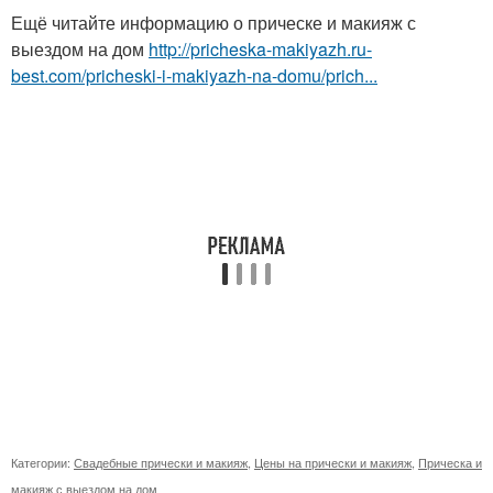
Ещё читайте информацию о прическе и макияж с
выездом на дом
http://pricheska-makiyazh.ru-
best.com/pricheski-i-makiyazh-na-domu/prich...
Категории:
Свадебные прически и макияж
,
Цены на прически и макияж
,
Прическа и
макияж с выездом на дом