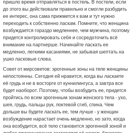
пришло время отправляться в постель. В постели, если
до этого вы действовали правильно и смогли разбудить
ее интерес, она сама прижмется к вам и тут нужно
переходить к собственно ласкам. Помните, что женщина
возбуждается гораздо медленнее, чем мужчина, поэтому
придется контролировать себя и сосредоточить всё
внимание на партнерше. Начинайте ласкать ее
медленно, легкими касаниями, не забывая шептать на
ушко ласковые слова.
Совет от мирсоветов: эрогенные зоны на теле женщины
непостоянны. Сегодня ей нравится, когда вы ласкаете
её грудь и не в восторге от куннилингуса, а завтра все
будет наоборот. Поэтому, чтобы возбудить ее, придется
пройтись по всем эрогенным зонам женского тела - ухо,
шея, грудь, пальцы рук, локтевой сгиб, спина. Чем
дольше вы будете ласкать ее, тем лучше - у женщин
возбуждение нарастает очень медленно, но зато, когда
она возбудится, всё тело становится эрогенной зоной и
любое прикосновение заставляет её желать близости.