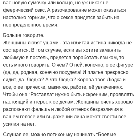
вас новую сумочку или кольцо, но уж никак не
феерический секс. А разочарование может оказаться
настолько горьким, что о сексе придется забыть на
неопределенное время.
Больше говорите.
Женщины любят ушами - эта избитая истина никогда не
состарится. В том случае, если вы хотите заманить
любимую в постель, придется поработать языком, то
есть много говорить. О чём? О ней, конечно, о ее фигуре
(да, да, родная, конечно похудела! И платье прекрасно
сидит, да. Людка? А что Людка? Корова твоя Людка и
все, о ее прическе, макияже, работе, её увлечениях.
Чтобы она "Растаяла" нужно быть искренним, проявлять
настоящий интерес к ее делам. Женщины очень хорошо
распознают фальшь и любой оттенок безразличия в
вашем голосе или выражении лица может свести все
усилия на нет.
Слушая ее, можно потихоньку начинать "Боевые