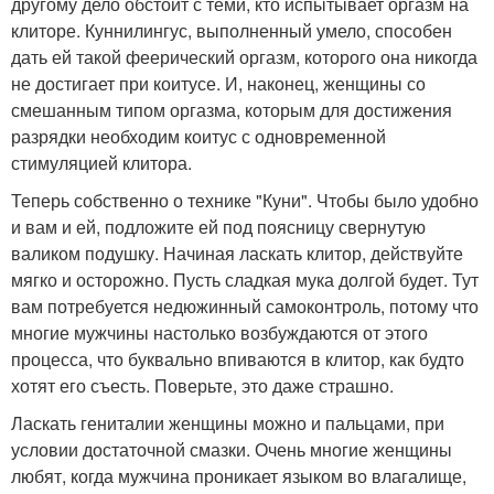
другому дело обстоит с теми, кто испытывает оргазм на
клиторе. Куннилингус, выполненный умело, способен
дать ей такой феерический оргазм, которого она никогда
не достигает при коитусе. И, наконец, женщины со
смешанным типом оргазма, которым для достижения
разрядки необходим коитус с одновременной
стимуляцией клитора.
Теперь собственно о технике "Куни". Чтобы было удобно
и вам и ей, подложите ей под поясницу свернутую
валиком подушку. Начиная ласкать клитор, действуйте
мягко и осторожно. Пусть сладкая мука долгой будет. Тут
вам потребуется недюжинный самоконтроль, потому что
многие мужчины настолько возбуждаются от этого
процесса, что буквально впиваются в клитор, как будто
хотят его съесть. Поверьте, это даже страшно.
Ласкать гениталии женщины можно и пальцами, при
условии достаточной смазки. Очень многие женщины
любят, когда мужчина проникает языком во влагалище,