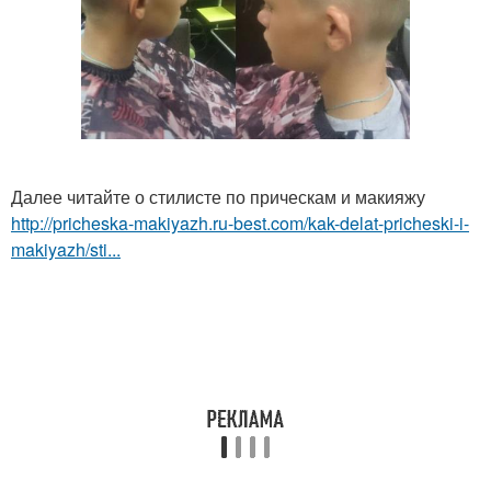
Далее читайте о стилисте по прическам и макияжу
http://pricheska-makiyazh.ru-best.com/kak-delat-pricheski-i-
makiyazh/sti...