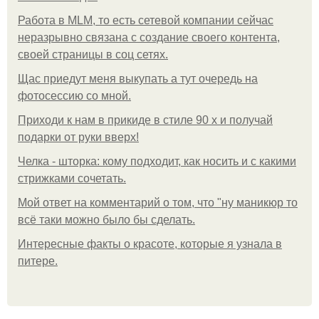
Работа в MLM, то есть сетевой компании сейчас
неразрывно связана с создание своего контента,
своей страницы в соц сетях.
Щас приедут меня выкупать а тут очередь на
фотосессию со мной.
Приходи к нам в прикиде в стиле 90 х и получай
подарки от руки вверх!
Челка - шторка: кому подходит, как носить и с какими
стрижками сочетать.
Мой ответ на комментарий о том, что "ну маникюр то
всё таки можно было бы сделать.
Интересные факты о красоте, которые я узнала в
питере.