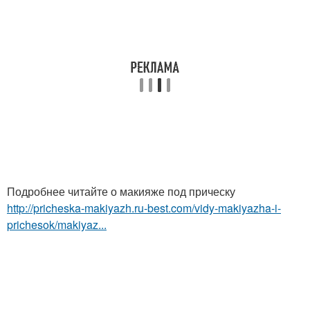
Подробнее читайте о макияже под прическу
http://pricheska-makiyazh.ru-best.com/vidy-makiyazha-i-
prichesok/makiyaz...