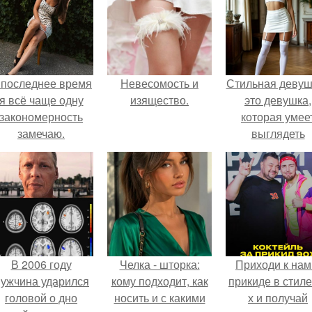
 последнее время
Невесомость и
Стильная девуш
я всё чаще одну
изящество.
это девушка,
закономерность
которая умее
замечаю.
выглядеть
привлекательн
элегантно в лю
ситуации.
В 2006 году
Челка - шторка:
Приходи к нам
ужчина ударился
кому подходит, как
прикиде в стиле
головой о дно
носить и с какими
х и получай