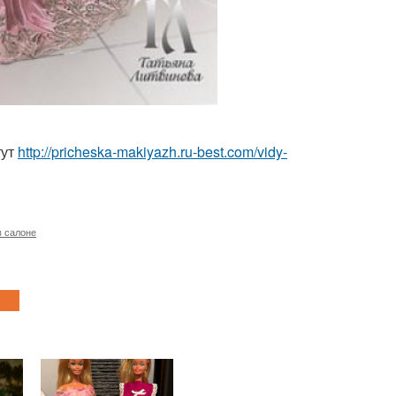
тут
http://pricheska-makiyazh.ru-best.com/vidy-
в салоне