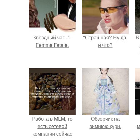
Звездный час. 1.
"Страшная? Ну да,
В
Femme Fatale.
и что?
Работа в MLM, то
Обзорчик на
есть сетевой
зимнюю курн.
м
компании сейчас