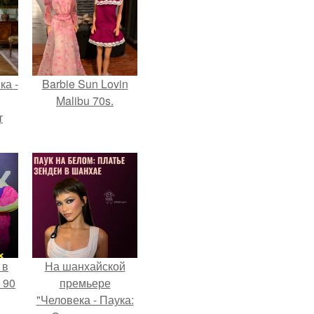
ка -
Barbie Sun Lovin
Malibu 70s.
т
о и
бои
 в
На шанхайской
 90
премьере
"Человека - Паука: