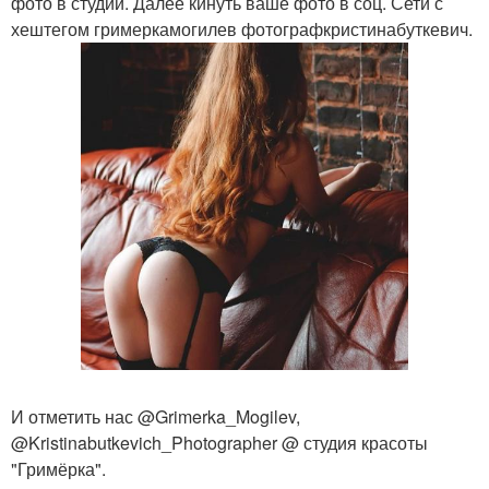
фото в студии. Далее кинуть ваше фото в соц. Сети с
хештегом гримеркамогилев фотографкристинабуткевич.
И отметить нас @Grimerka_Mogilev,
@Kristinabutkevich_Photographer @ студия красоты
"Гримёрка".