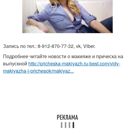
Запись по тел.: 8-912-870-77-32, vk, Viber.
Подробнее читайте новости о макияже и прическа на
выпускной
http://pricheska-makiyazh.ru-best.com/vidy-
makiyazha-i-prichesok/makiyaz...