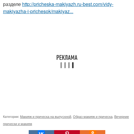
разделе
http://pricheska-makiyazh.ru-best.com/vidy-
makiyazha-i-prichesok/makiyaz...
Категории:
Макияж и прическа на выпускной
,
Образ макияж и прическа
,
Вечерние
прически и макияж