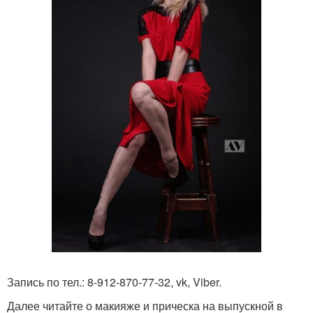
Запись по тел.: 8-912-870-77-32, vk, Viber.
Далее читайте о макияже и прическа на выпускной в