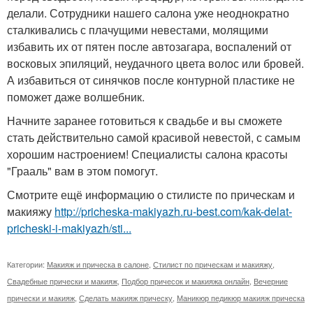
делали. Сотрудники нашего салона уже неоднократно
сталкивались с плачущими невестами, молящими
избавить их от пятен после автозагара, воспалений от
восковых эпиляций, неудачного цвета волос или бровей.
А избавиться от синячков после контурной пластике не
поможет даже волшебник.
Начните заранее готовиться к свадьбе и вы сможете
стать действительно самой красивой невестой, с самым
хорошим настроением! Специалисты салона красоты
"Грааль" вам в этом помогут.
Смотрите ещё информацию о стилисте по прическам и
макияжу
http://pricheska-makiyazh.ru-best.com/kak-delat-
pricheski-i-makiyazh/sti...
Категории:
Макияж и прическа в салоне
,
Стилист по прическам и макияжу
,
Свадебные прически и макияж
,
Подбор причесок и макияжа онлайн
,
Вечерние
прически и макияж
,
Сделать макияж прическу
,
Маникюр педикюр макияж прическа