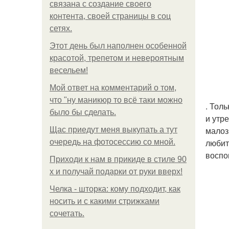
связана с создание своего
контента, своей страницы в соц
сетях.
Этот день был наполнен особенной
красотой, трепетом и невероятным
весельем!
Мой ответ на комментарий о том,
что "ну маникюр то всё таки можно
. Тол
было бы сделать.
и утр
малоз
Щас приедут меня выкупать а тут
любит
очередь на фотосессию со мной.
воспо
Приходи к нам в прикиде в стиле 90
х и получай подарки от руки вверх!
Челка - шторка: кому подходит, как
носить и с какими стрижками
сочетать.