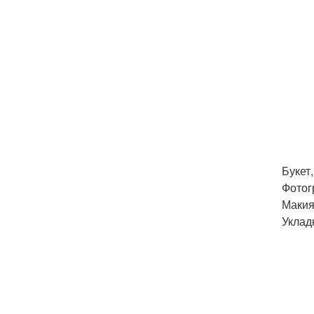
Букет,
Фотог
Макия
Уклад