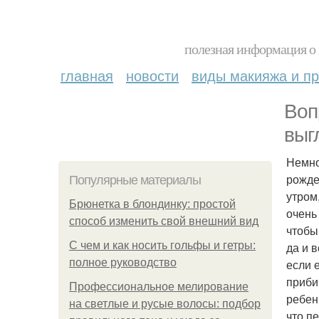
полезная информация о 
главная
новости
виды макияжа и пр
Воп
выг
Немно
рожде
Популярные материалы
утром
Брюнетка в блондинку: простой
очень
способ изменить свой внешний вид
чтобы
С чем и как носить гольфы и гетры:
да и 
полное руководство
если 
приби
Профессиональное мелирование
ребен
на светлые и русые волосы: подбор
что п