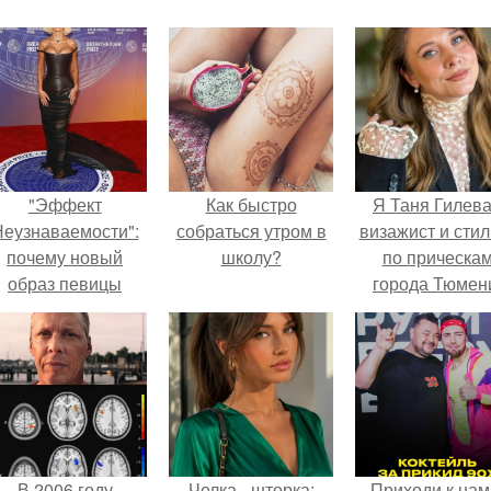
"Эффект
Как быстро
Я Таня Гилева
еузнаваемости":
собраться утром в
визажист и стил
почему новый
школу?
по прическа
образ певицы
города Тюмен
вызвал споры о
гранях
возможного?
В 2006 году
Челка - шторка:
Приходи к нам