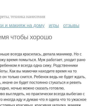
реты, техника нанесения
ки и макияж на дому
игры
отзывы
ремя чтобы хорошо
аньше всегда красилась, делала маникюр. Но с
ожу время помыться. Муж работает, уходит рано
 ребенком я всегда одна сижу. Родственники
аботы. Как вы мамочки находите время на то
 он только снится. Ребенок ведь не будет ждать,
, иначе он будет постоянно стукаться и реветь
поздно, ночью можно сказать готовлю,
во выглядеть, но практически всегда выбегаю с
о иногда иду и думаю что я одела что то ужасное
астливых красивых, красивая укладка, макияж,