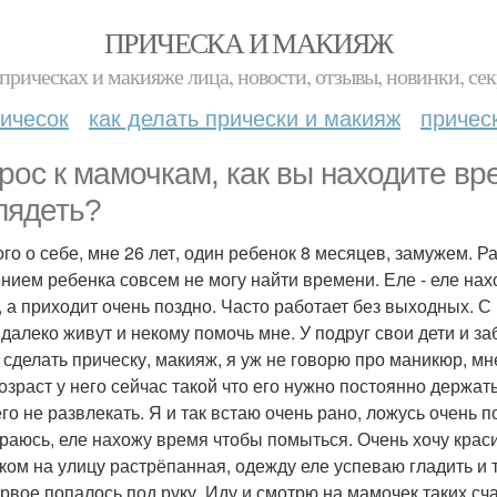
ПРИЧЕСКА И МАКИЯЖ
прическах и макияже лица, новости, отзывы, новинки, сек
ичесок
как делать прически и макияж
причес
рос к мамочкам, как вы находите в
лядеть?
го о себе, мне 26 лет, один ребенок 8 месяцев, замужем. Р
нием ребенка совсем не могу найти времени. Еле - еле нах
, а приходит очень поздно. Часто работает без выходных. С
 далеко живут и некому помочь мне. У подруг свои дети и з
 сделать прическу, макияж, я уж не говорю про маникюр, мне
возраст у него сейчас такой что его нужно постоянно держать
его не развлекать. Я и так встаю очень рано, ложусь очень 
раюсь, еле нахожу время чтобы помыться. Очень хочу краси
ком на улицу растрёпанная, одежду еле успеваю гладить и т
ервое попалось под руку. Иду и смотрю на мамочек таких сч