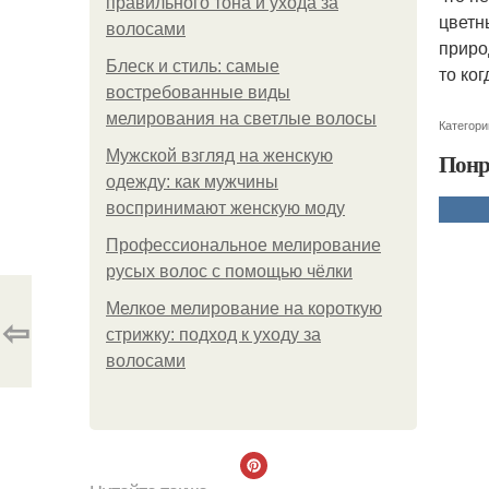
правильного тона и ухода за
цветн
волосами
приро
Блеск и стиль: самые
то ко
востребованные виды
мелирования на светлые волосы
Категори
Мужской взгляд на женскую
Понр
одежду: как мужчины
воспринимают женскую моду
Профессиональное мелирование
русых волос с помощью чёлки
Мелкое мелирование на короткую
⇦
стрижку: подход к уходу за
волосами