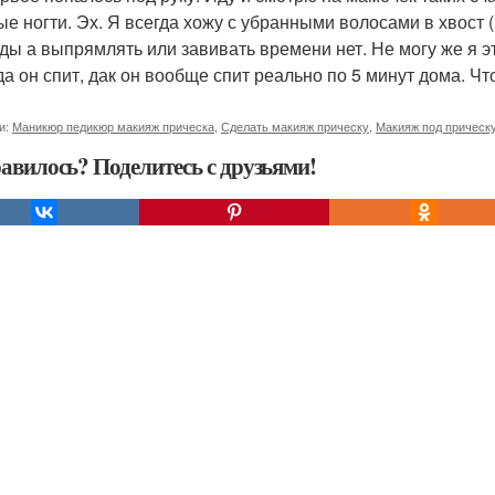
ые ногти. Эх. Я всегда хожу с убранными волосами в хвост (
ды а выпрямлять или завивать времени нет. Не могу же я эт
гда он спит, дак он вообще спит реально по 5 минут дома. 
и:
Маникюр педикюр макияж прическа
,
Сделать макияж прическу
,
Макияж под прическ
авилось? Поделитесь с друзьями!