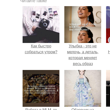
Читайте также
Как быстро
Улыбка - это не
собраться утром?
мелочь, а деталь,
Н
которая меняет
весь образ
человека.
Работа в MLM, то
Обзорчик на