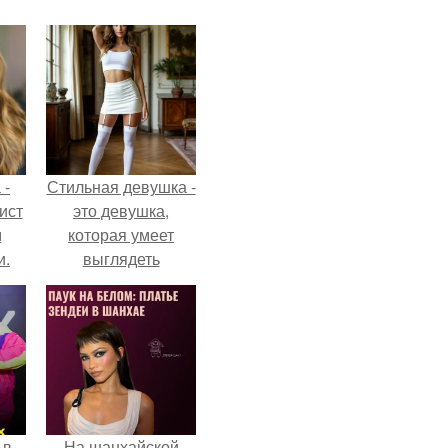
 -
Стильная девушка -
ист
это девушка,
м
которая умеет
и.
выглядеть
привлекательно и
элегантно в любои
ситуации.
 в
На шанхайской