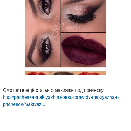
Смотрите ещё статьи о макияже под прическу
http://pricheska-makiyazh.ru-best.com/vidy-makiyazha-i-
prichesok/makiyaz...