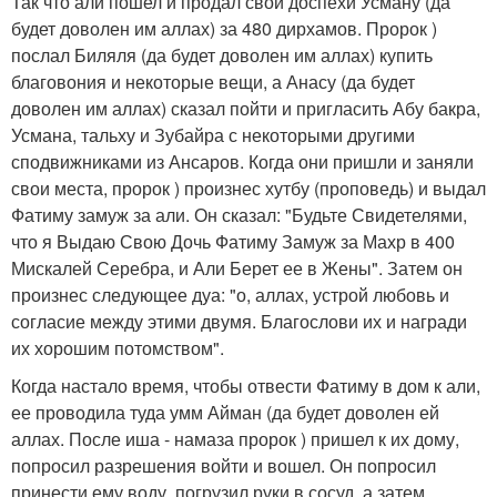
Так что али пошел и продал свои доспехи Усману (да
будет доволен им аллах) за 480 дирхамов. Пророк )
послал Биляля (да будет доволен им аллах) купить
благовония и некоторые вещи, а Анасу (да будет
доволен им аллах) сказал пойти и пригласить Абу бакра,
Усмана, тальху и Зубайра с некоторыми другими
сподвижниками из Ансаров. Когда они пришли и заняли
свои места, пророк ) произнес хутбу (проповедь) и выдал
Фатиму замуж за али. Он сказал: "Будьте Свидетелями,
что я Выдаю Свою Дочь Фатиму Замуж за Махр в 400
Мискалей Серебра, и Али Берет ее в Жены". Затем он
произнес следующее дуа: "о, аллах, устрой любовь и
согласие между этими двумя. Благослови их и награди
их хорошим потомством".
Когда настало время, чтобы отвести Фатиму в дом к али,
ее проводила туда умм Айман (да будет доволен ей
аллах. После иша - намаза пророк ) пришел к их дому,
попросил разрешения войти и вошел. Он попросил
принести ему воду, погрузил руки в сосуд, а затем