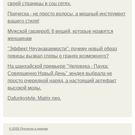
своей страницы в соц сетях.
Прическа - не просто волосы, а мощный инструмент
вашего стиля!
Мужской гардероб: 6 вещей, которые нравятся
женщинам
"Эффект Неузнаваемости": почему новый образ
певицы вызвал споры о гранях возможного?
На шанхайской премьере "Человека - Паука:
Совершенно Новый День" зендея выбрала не
просто очередной наряд, а настоящий артефакт
высокой моды.
Dafunkystyle. Matrix neo.
© 2026 Прическа и макияж