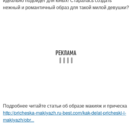
идеально подойдет для юных! Старалась создать
нежный и романтичный образ для такой милой девушки?
Подробнее читайте статьи об образе макияж и прическа
http://pricheska-makiyazh.ru-best.com/kak-delat-pricheski-i-
makiyazh/obr...