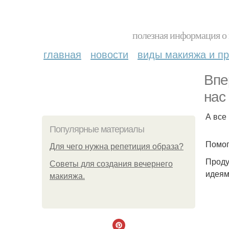
полезная информация о 
главная
новости
виды макияжа и пр
Впе
нас
А все
Популярные материалы
Помог
Для чего нужна репетиция образа?
Проду
Советы для создания вечернего
идеям
макияжа.