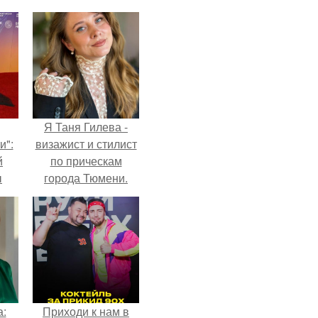
Я Таня Гилева -
и":
визажист и стилист
й
по прическам
ы
города Тюмени.
 о
а:
Приходи к нам в