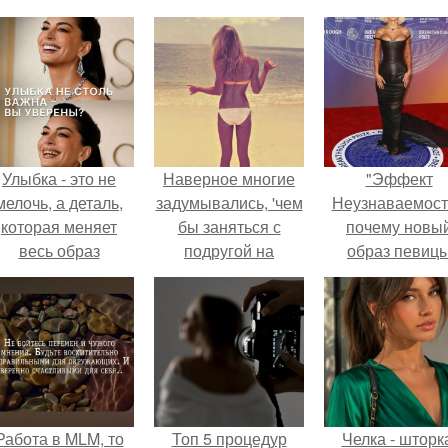
Улыбка - это не
Наверное многие
"Эффект
мелочь, а деталь,
задумывались, 'чем
Неузнаваемост
которая меняет
бы заняться с
почему новы
весь образ
подругой на
образ певиц
человека.
ночёвке?
вызвал споры
гранях
возможного?
Работа в MLM, то
Топ 5 процедур
Челка - шторк