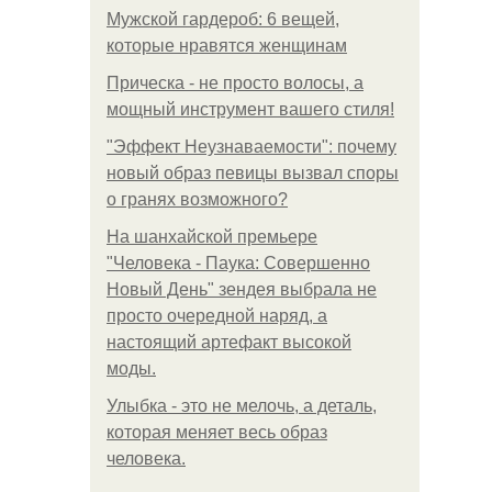
Мужской гардероб: 6 вещей,
которые нравятся женщинам
Прическа - не просто волосы, а
мощный инструмент вашего стиля!
"Эффект Неузнаваемости": почему
новый образ певицы вызвал споры
о гранях возможного?
На шанхайской премьере
"Человека - Паука: Совершенно
Новый День" зендея выбрала не
просто очередной наряд, а
настоящий артефакт высокой
моды.
Улыбка - это не мелочь, а деталь,
которая меняет весь образ
человека.