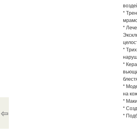
возде
* Тре
мрамо
* Леч
Экскл
целос
* Три
наруш
* Кер
вьющи
блест
* Мод
на кож
* Мак
* Соз
⇦
* Под