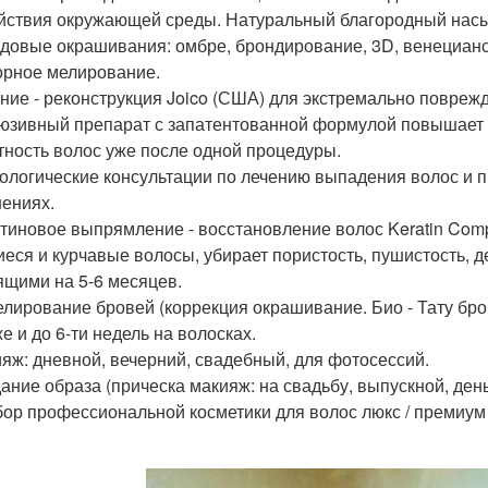
йствия окружающей среды. Натуральный благородный насы
ндовые окрашивания: омбре, брондирование, 3D, венецианс
рное мелирование.
ение - реконструкция Joico (США) для экстремально поврежд
юзивный препарат с запатентованной формулой повышает э
тность волос уже после одной процедуры.
хологические консультации по лечению выпадения волос и 
ениях.
атиновое выпрямление - восстановление волос Keratin Com
еся и курчавые волосы, убирает пористость, пушистость,
ящими на 5-6 месяцев.
елирование бровей (коррекция окрашивание. Био - Тату бров
е и до 6-ти недель на волосках.
ияж: дневной, вечерний, свадебный, для фотосессий.
дание образа (прическа макияж: на свадьбу, выпускной, де
бор профессиональной косметики для волос люкс / премиум