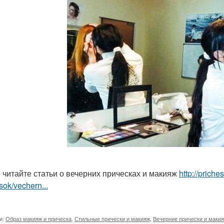
 читайте статьи о вечерних прическах и макияж
http://prich
sok/vechern...
и:
Образ макияж и прическа
,
Стильные прически и макияж
,
Вечерние прически и маки