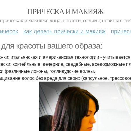
ПРИЧЕСКА И МАКИЯЖ
прическах и макияже лица, новости, отзывы, новинки, сек
ичесок
как делать прически и макияж
причес
 для красоты вашего образа:
ижки: итальянская и американская технологии - учитывается
чески: коктейльные, вечерние, свадебные, всевозможные п
ки (различные локоны, голливудские волны.
ащивание волос без вреда для своих (капсульное, трессовое