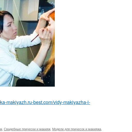
eska-makiyazh.ru-best.com/vidy-makiyazha-i-
яж
,
Свадебные прически и макияж
,
Модели для причесок и макияжа
,