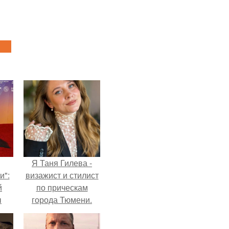
Я Таня Гилева -
и":
визажист и стилист
й
по прическам
ы
города Тюмени.
 о