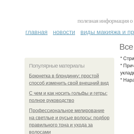
полезная информация о 
главная
новости
виды макияжа и пр
Все
* Cтр
* При
Популярные материалы
уклад
Брюнетка в блондинку: простой
* Нар
способ изменить свой внешний вид
С чем и как носить гольфы и гетры:
полное руководство
Профессиональное мелирование
на светлые и русые волосы: подбор
правильного тона и ухода за
волосами