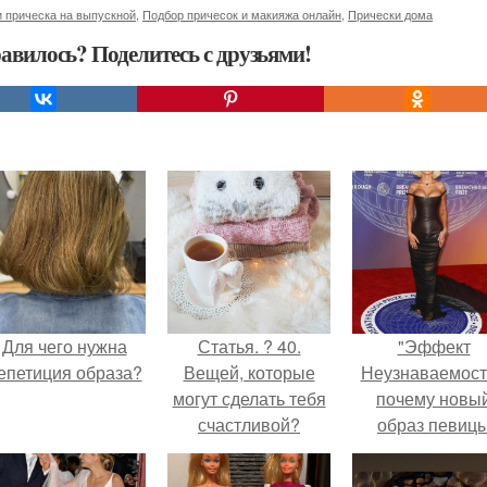
 прическа на выпускной
,
Подбор причесок и макияжа онлайн
,
Прически дома
авилось? Поделитесь с друзьями!
Для чего нужна
Статья. ? 40.
"Эффект
епетиция образа?
Вещей, которые
Неузнаваемост
могут сделать тебя
почему новы
счастливой?
образ певиц
вызвал споры
гранях