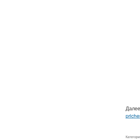
Далее
priche
Категори