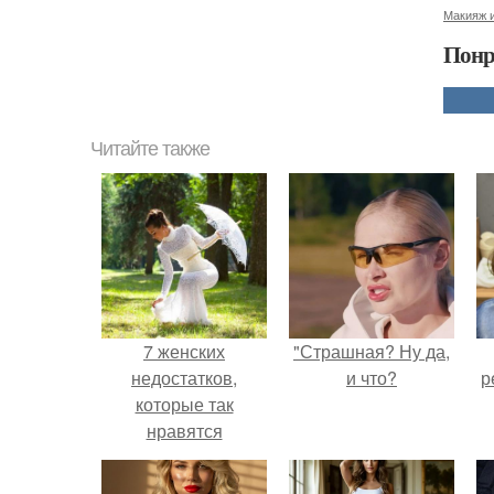
Макияж и
Понр
Читайте также
7 женских
"Страшная? Ну да,
недостатков,
и что?
р
которые так
нравятся
мужчинам.