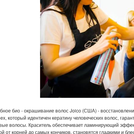
ебное био - окрашивание волос Joico (США) - восстановлен
ex, который идентичен кератину человеческих волос, гарант
вые волосы. Краситель обеспечивает ламинирующий эффект
ой от корней до самых кончиков, становятся гладкими и б