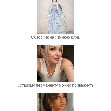
Обзорчик на зимнюю курн.
К старому перманенту можно привыкнуть.