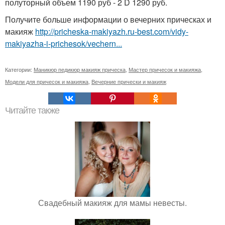
полуторный объем 1190 руб - 2 D 1290 руб.
Получите больше информации о вечерних прическах и
макияж
http://pricheska-makiyazh.ru-best.com/vidy-
makiyazha-i-prichesok/vechern...
Категории:
Маникюр педикюр макияж прическа
,
Мастер причесок и макияжа
,
Модели для причесок и макияжа
,
Вечерние прически и макияж
Читайте также
Свадебный макияж для мамы невесты.