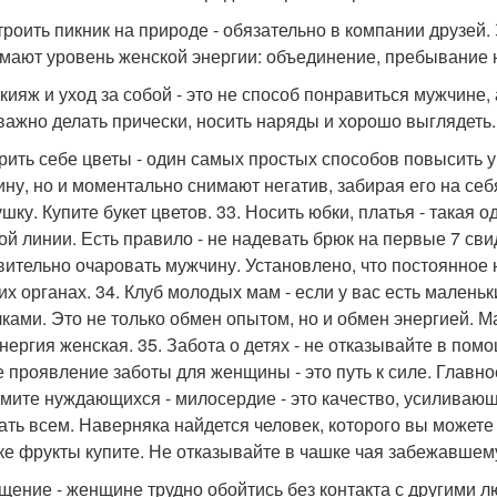
строить пикник на природе - обязательно в компании друзей
мают уровень женской энергии: объединение, пребывание 
акияж и уход за собой - это не способ понравиться мужчине,
важно делать прически, носить наряды и хорошо выглядеть.
арить себе цветы - один самых простых способов повысить 
ну, но и моментально снимают негатив, забирая его на себя
ушку. Купите букет цветов. 33. Носить юбки, платья - такая
ой линии. Есть правило - не надевать брюк на первые 7 сви
вительно очаровать мужчину. Установлено, что постоянное
их органах. 34. Клуб молодых мам - если у вас есть малень
ками. Это не только обмен опытом, но и обмен энергией. М
 энергия женская. 35. Забота о детях - не отказывайте в по
 проявление заботы для женщины - это путь к силе. Главное
мите нуждающихся - милосердие - это качество, усиливаю
ать всем. Наверняка найдется человек, которого вы можете
ке фрукты купите. Не отказывайте в чашке чая забежавшему
бщение - женщине трудно обойтись без контакта с другими 