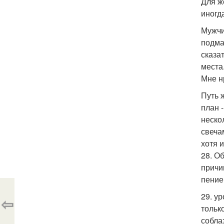
Для ж
иногд
Мужчи
подма
сказат
места
Мне н
Путь 
план 
неско
свеча
хотя 
28. О
причи
пение
29. у
⇦
тольк
собла