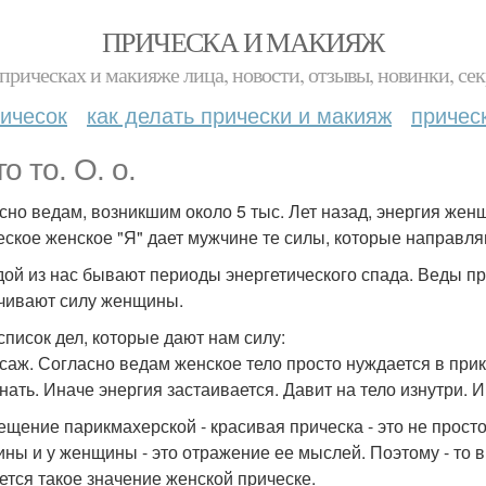
ПРИЧЕСКА И МАКИЯЖ
прическах и макияже лица, новости, отзывы, новинки, сек
ичесок
как делать прически и макияж
причес
о то. О. о.
сно ведам, возникшим около 5 тыс. Лет назад, энергия жен
еское женское "Я" дает мужчине те силы, которые направля
дой из нас бывают периоды энергетического спада. Веды п
чивают силу женщины.
 список дел, которые дают нам силу:
ссаж. Согласно ведам женское тело просто нуждается в при
нать. Иначе энергия застаивается. Давит на тело изнутри. 
сещение парикмахерской - красивая прическа - это не прост
ны и у женщины - это отражение ее мыслей. Поэтому - то в
ется такое значение женской прическе.