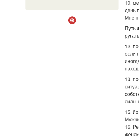
10. м
день 
Мне н
Путь 
ругат
12. п
если 
иногд
наход
13. п
ситуа
собст
силы 
15. й
Мужчи
16. Р
женск