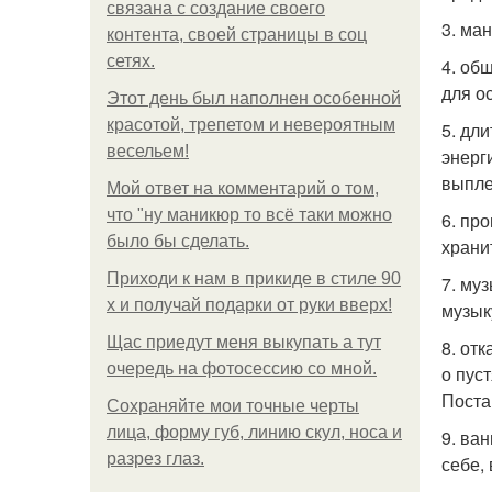
связана с создание своего
3. ма
контента, своей страницы в соц
сетях.
4. об
для о
Этот день был наполнен особенной
красотой, трепетом и невероятным
5. дл
весельем!
энерг
выпле
Мой ответ на комментарий о том,
что "ну маникюр то всё таки можно
6. пр
было бы сделать.
храни
Приходи к нам в прикиде в стиле 90
7. му
х и получай подарки от руки вверх!
музык
Щас приедут меня выкупать а тут
8. от
очередь на фотосессию со мной.
о пус
Поста
Сохраняйте мои точные черты
лица, форму губ, линию скул, носа и
9. ва
разрез глаз.
себе,