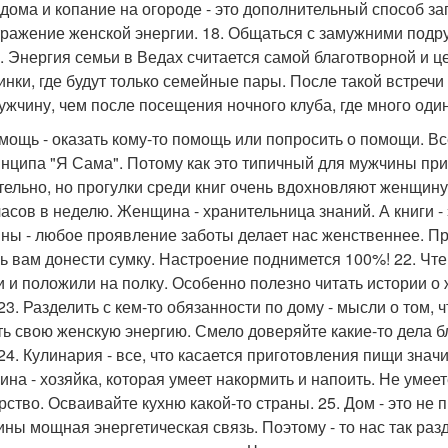
 дома и копание на огороде - это дополнительный способ зап
тражение женской энергии. 18. Общаться с замужними подруг
. Энергия семьи в Ведах считается самой благотворной и ц
инки, где будут только семейные пары. После такой встречи
ужчину, чем после посещения ночного клуба, где много оди
омощь - оказать кому-то помощь или попросить о помощи. В
инципа "Я Сама". Потому как это типичный для мужчины при
тельно, но прогулки среди книг очень вдохновляют женщин
часов в неделю. Женщина - хранительница знаний. А книги -
ны - любое проявление заботы делает нас женственнее. П
ь вам донести сумку. Настроение поднимется 100%! 22. Чте
и и положили на полку. Особенно полезно читать истории о
23. Разделить с кем-то обязанности по дому - мысли о том, 
ть свою женскую энергию. Смело доверяйте какие-то дела 
 24. Кулинария - все, что касается приготовления пищи зна
на - хозяйка, которая умеет накормить и напоить. Не умеете
рство. Осваивайте кухню какой-то страны. 25. Дом - это не 
ны мощная энергетическая связь. Поэтому - то нас так раз