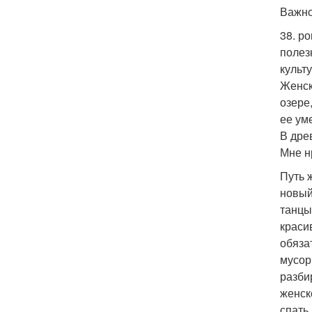
Важно
38. р
полез
культ
Женск
озере
ее ум
В дре
Мне н
Путь 
новый
танцы
краси
обяза
мусор
разби
женск
спать