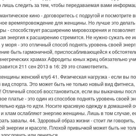
 лишь следить за тем, чтобы передаваемая вами информац
омантическое кино - договоритесь с подругой и посмотрите
ное времяпровождение для женщины. Но лучше это делать 
уры - способствует расширению мировоззрения и позволяет
ая энергия к расширению стремится. Не нужно сужать ее иск
, у моря - это отличный способ поднять уровень своей энер
ение быть гармоничной, приспосабливающейся к обстоятель
внегреческих храмах Афродиты юных жриц обязательно учил
равится 211 сен 2013 в 16: 29 это спамответить.
женщины женский клуб 41. Физическая нагрузка - если вы п
 вид спорта. Это может быть не только новый вид фитнеса,
! Отличный способ восстановиться, если вы выкачаны после
вое платье - это один из способов поднять уровень своей эн
тельно куда-то идти. Носите красивую одежду в домашней о
 и хлам ослабляют энергию женщины. Лишь в том случае, е
рать завалы. 44. Здоровый образ жизни - стоит ли говорить
ой энергии и красоте. Плохой привычкой может быть не тол
, злословить или лениться.