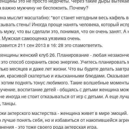
енщины это не просто недочеты. Через такие дыры вытекает
а важно мужчину не беспокоить. Почему?
на мыслит масштабно: "вот станет негодным весь кафель в 
зывать стены! Иногда проще нанять человека, который испр
ь мужу, что вы сделали это, понимая, что он очень занят. А н
. Мужская самооценка уязвима очень.
равится 211 сен 2013 в 16: 28 это спамответить.
женщины женский клуб 26. Планирование - любая незаконч
- это способ сохранить свою энергию. Учитесь планировать
лько месяцев и даже лет жизни. Что вы будете делать завт
ми, красивой скатертью и изысканными блюдами. Оказывает
и хотим поднять тонус любимого. Такие волшебные моменты 
бучение, воспитание детей - общаясь с детьми женщина мож
не иногда не стоит отказываться от игр с детьми. А еще луч
, танцы.
роки актерского мастерства - женщина живет в мире эмоций
о лучше понять себя, но и избавиться от накопившейся агр
знения - это тоже своего рода актерская игра.