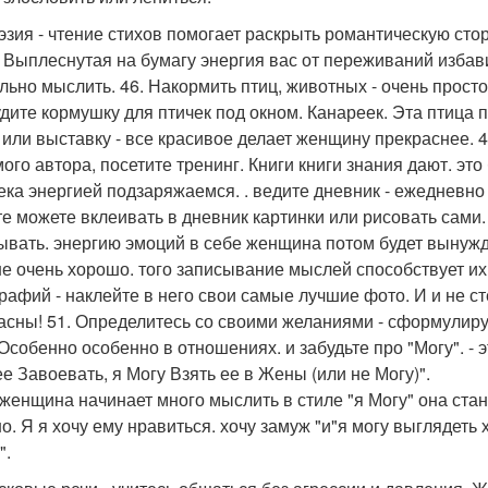
оэзия - чтение стихов помогает раскрыть романтическую стор
. Выплеснутая на бумагу энергия вас от переживаний избави
льно мыслить. 46. Накормить птиц, животных - очень просто
дите кормушку для птичек под окном. Канареек. Эта птица 
 или выставку - все красивое делает женщину прекраснее. 4
ого автора, посетите тренинг. Книги книги знания дают. это
ека энергией подзаряжаемся. . ведите дневник - ежедневно
е можете вклеивать в дневник картинки или рисовать сами.
ывать. энергию эмоций в себе женщина потом будет вынужд
не очень хорошо. того записывание мыслей способствует их
рафий - наклейте в него свои самые лучшие фото. И и не ст
асны! 51. Определитесь со своими желаниями - сформулируй
 Особенно особенно в отношениях. и забудьте про "Могу". -
ее Завоевать, я Могу Взять ее в Жены (или не Могу)".
 женщина начинает много мыслить в стиле "я Могу" она стан
о. Я я хочу ему нравиться. хочу замуж "и"я могу выглядеть 
".