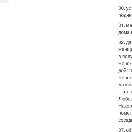
30. у
подни
31. м
дома 
32. д
женщи
в под
женск
дейст
женск
мамоч
- это
Любое
Накор
помог
сосед
37. о