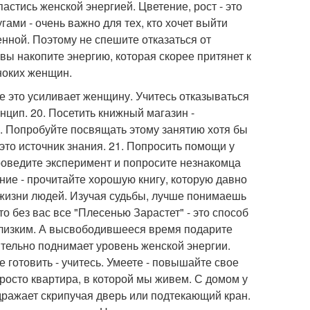
астись женской энергией. Цветение, рост - это
ами - очень важно для тех, кто хочет выйти
енной. Поэтому не спешите отказаться от
 вы накопите энергию, которая скорее притянет к
ноких женщин.
се это усиливает женщину. Учитесь отказываться
нцип. 20. Посетить книжный магазин -
у. Попробуйте посвящать этому занятию хотя бы
 это источник знания. 21. Попросить помощи у
роведите эксперимент и попросите незнакомца
ние - прочитайте хорошую книгу, которую давно
 жизни людей. Изучая судьбы, лучше понимаешь
что без вас все "Плесенью Зарастет" - это способ
близким. А высвободившееся время подарите
чительно поднимает уровень женской энергии.
 готовить - учитесь. Умеете - повышайте свое
просто квартира, в которой мы живем. С домом у
дражает скрипучая дверь или подтекающий кран.