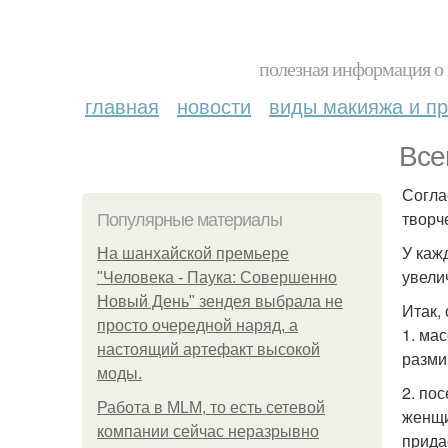
полезная информация о 
главная
новости
виды макияжа и пр
Всег
Согла
творч
Популярные материалы
У каж
На шанхайской премьере
увели
"Человека - Паука: Совершенно
Новый День" зендея выбрала не
Итак,
просто очередной наряд, а
1. ма
настоящий артефакт высокой
разми
моды.
2. по
Работа в MLM, то есть сетевой
женщи
компании сейчас неразрывно
прида