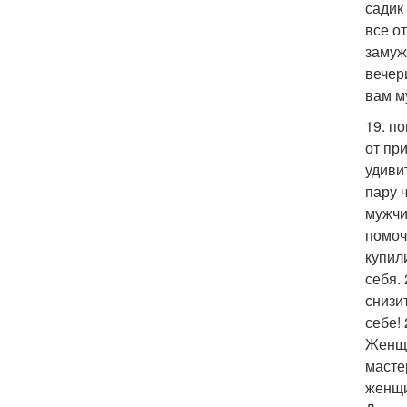
садик
все о
замуж
вечер
вам м
19. п
от пр
удиви
пару 
мужчи
помоч
купил
себя. 
снизи
себе!
Женщи
масте
женщи