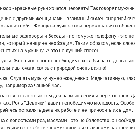
никюр - красивые руки хочется целовать! Так говорят мужчин
щение с другими женщинами - взаимный обмен энергией оч
сознания себя. Женщина лучше свои переживания в общени
ительные разговоры и беседы - по тому же телефону - это н
ии, который женщине необходим. Таким образом, если слова
снет их на мужчину. А это не лучший способ.
огулки. Женщине просто необходимо хотя бы раз в день выхо
тельницы очага, связь с природой очень важна!
зыка. Слушать музыку нужно ежедневно. Медитативную, кла
у, например за чашкой чая.
казаться от сложных тем для размышления и переговоров. Д
тяках. Роль "Девочки" дарит непобедимую молодость. Особен
райтесь оставлять дела на работе и не приносить их в дом.
нна с лепестками роз, маслами - это не баловство, а необхо
 вы удивитесь собственному сиянию и отличному настроени