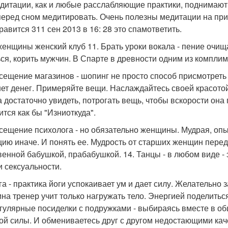
едитации, как и любые расслабляющие практики, поднимают
перед сном медитировать. Очень полезны медитации на при
равится 311 сен 2013 в 16: 28 это спамответить.
женщины женский клуб 11. Брать уроки вокала - пение очища
ься, корить мужчин. В Спарте в древности одним из компли
осещение магазинов - шопинг не просто способ присмотреть
нет денег. Примеряйте вещи. Наслаждайтесь своей красотой.
а достаточно увидеть, потрогать вещь, чтобы вскорости она
ится как бы "Изниоткуда".
осещение психолога - но обязательно женщины. Мудрая, оп
цию иначе. И понять ее. Мудрость от старших женщин перед
венной бабушкой, прабабушкой. 14. Танцы - в любом виде -
и сексуальности.
ога - практика йоги успокаивает ум и дает силу. Желательн
на тренер учит только нагружать тело. Энергией поделиться
егулярные посиделки с подружками - выбираясь вместе в о
ой силы. И обмениваетесь друг с другом недостающими каче