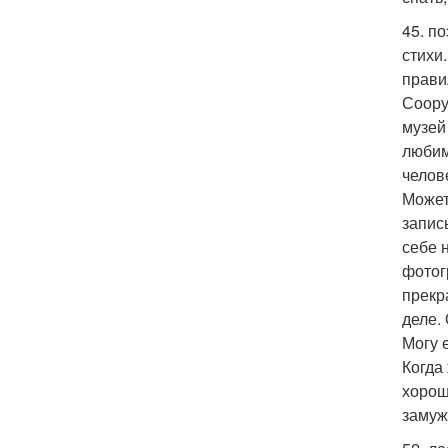
45. п
стихи
прави
Соору
музей
любим
челов
Может
запис
себе 
фотог
прекр
деле.
Могу 
Когда
хорош
замуж