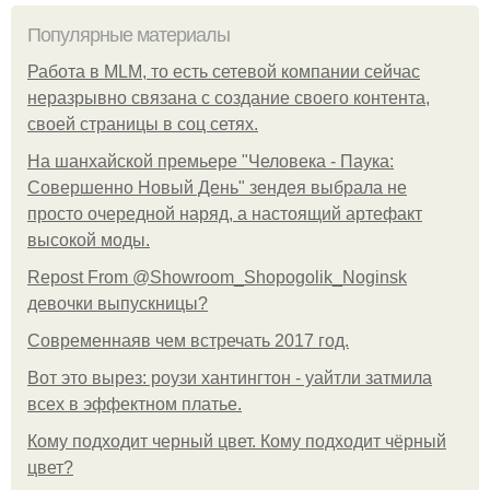
Популярные материалы
Работа в MLM, то есть сетевой компании сейчас
неразрывно связана с создание своего контента,
своей страницы в соц сетях.
На шанхайской премьере "Человека - Паука:
Совершенно Новый День" зендея выбрала не
просто очередной наряд, а настоящий артефакт
высокой моды.
Repost From @Showroom_Shopogolik_Noginsk
девочки выпускницы?
Современнаяв чем встречать 2017 год.
Вот это вырез: роузи хантингтон - уайтли затмила
всех в эффектном платьe.
Кому подходит черный цвет. Кому подходит чёрный
цвет?