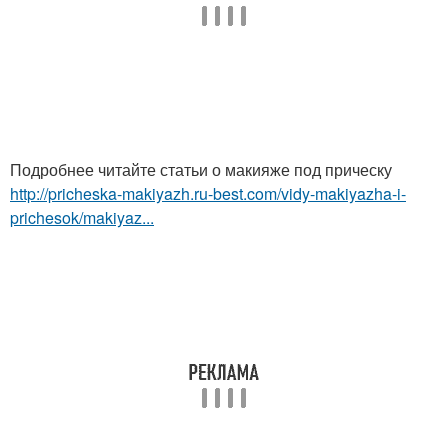
Подробнее читайте статьи о макияже под прическу
http://pricheska-makiyazh.ru-best.com/vidy-makiyazha-i-
prichesok/makiyaz...