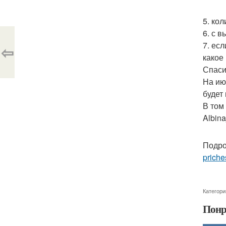
5. ко
6. с 
7. есл
⇦
какое
Спаси
На ию
будет
В том
Albin
Подро
priche
Категори
Понр