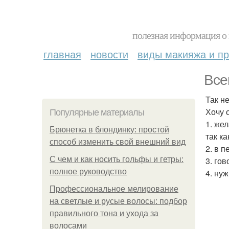
полезная информация о 
главная
новости
виды макияжа и пр
Все
Так н
Хочу 
Популярные материалы
1. же
Брюнетка в блондинку: простой
так к
способ изменить свой внешний вид
2. в 
С чем и как носить гольфы и гетры:
3. го
полное руководство
4. ну
Профессиональное мелирование
на светлые и русые волосы: подбор
правильного тона и ухода за
волосами