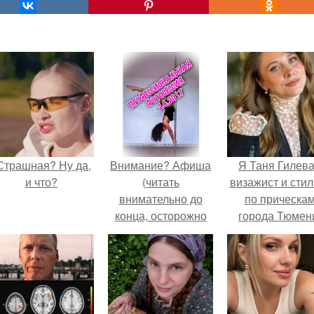
Страшная? Ну да,
Внимание? Афиша
Я Таня Гилева
и что?
(читать
визажист и стил
внимательно до
по прическа
конца, осторожно
города Тюмен
много текста).