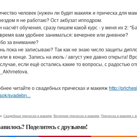
личество человек (нужен ли будет макияж и прическа для мамы
выездом я не работаю? Ост акбузат ипподром.
и насчёт обучения, сразу пишем какой курс - у меня их 2: "
 время вам удобнее заниматься: вечернее или дневное?
бо за внимание?
нь пока не записываю? Так как не знаю число защиты дипл
 или в конце. Запись на июль / август уже давно открыта! Вр
 случае, если ещё остались какие то вопросы, с радостью о
a_Akhmetova.
бнее читайте о свадебных прическах и макияж
http://prich
sok/svadebn...
и:
Свадебные прически и макияж
,
Вечерние прически и макияж
,
Прическа и макияж с 
авилось? Поделитесь с друзьями!