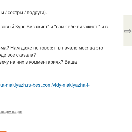
 / сестры / подруги).
Базовый Курс Визажист" и "сам себе визажист " и в
⇨
ома? Нам даже не говорят в начале месяца это
оде все сказала?
твечу на них в комментариях? Ваша
eska-makiyazh.ru-best.com/vidy-makiyazha-i-
выездом на дом