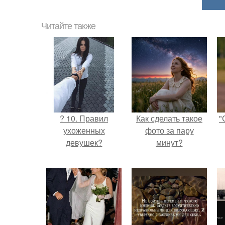
Читайте также
? 10. Правил
Как сделать такое
"
ухоженных
фото за пару
девушек?
минут?