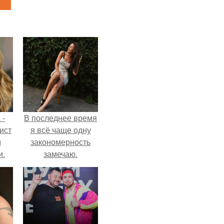
 -
В последнее время
ист
я всё чаще одну
м
закономерность
и.
замечаю.