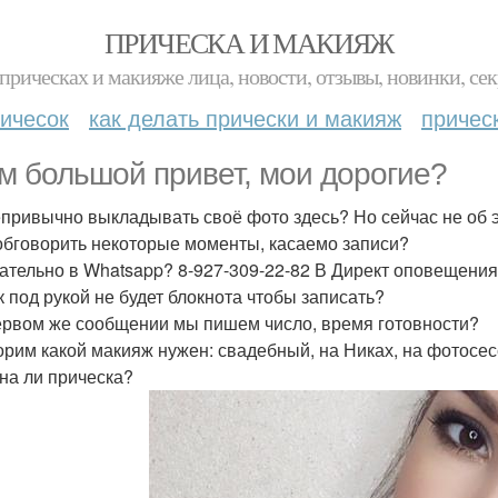
ПРИЧЕСКА И МАКИЯЖ
прическах и макияже лица, новости, отзывы, новинки, сек
ичесок
как делать прически и макияж
причес
м большой привет, мои дорогие?
епривычно выкладывать своё фото здесь? Но сейчас не об 
обговорить некоторые моменты, касаемо записи?
лательно в Whatsapp? 8-927-309-22-82 В Директ оповещения 
ак под рукой не будет блокнота чтобы записать?
первом же сообщении мы пишем число, время готовности?
ворим какой макияж нужен: свадебный, на Никах, на фотос
жна ли прическа?