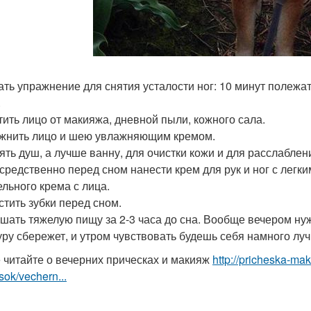
лать упражнение для снятия усталости ног: 10 минут полежа
.
стить лицо от макияжа, дневной пыли, кожного сала.
ажнить лицо и шею увлажняющим кремом.
нять душ, а лучше ванну, для очистки кожи и для расслаблен
осредственно перед сном нанести крем для рук и ног с легк
ельного крема с лица.
стить зубки перед сном.
кушать тяжелую пищу за 2-3 часа до сна. Вообще вечером нуж
уру сбережет, и утром чувствовать будешь себя намного лучш
 читайте о вечерних прическах и макияж
http://pricheska-ma
sok/vechern...