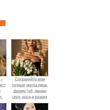
 -
Сохраняйте мои
ист
точные черты лица,
м
форму губ, линию
и.
скул, носа и разрез
глаз.