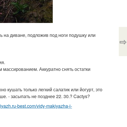
ть на диване, подложив под ноги подушку или
⇨
ия.
им массированием. Аккуратно снять остатки
но кушать только легкий салатик или йогурт, это
е. - засыпать не позднее 22. 30.? Cactys?
kiyazh.ru-best.com/vidy-makiyazha-i-