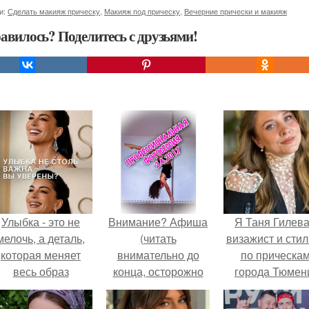
и:
Сделать макияж прическу
,
Макияж под прическу
,
Вечерние прически и макияж
авилось? Поделитесь с друзьями!
Улыбка - это не
Внимание? Афиша
Я Таня Гилева
мелочь, а деталь,
(читать
визажист и стил
которая меняет
внимательно до
по прическа
весь образ
конца, осторожно
города Тюмен
человека.
много текста).