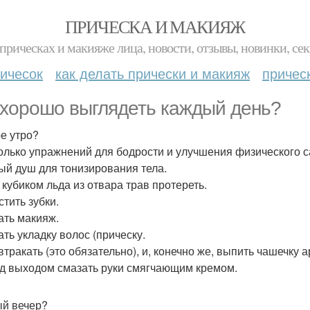
ПРИЧЕСКА И МАКИЯЖ
прическах и макияже лица, новости, отзывы, новинки, сек
ичесок
как делать прически и макияж
причес
 хорошо выглядеть каждый день?
е утро?
колько упражнений для бодрости и улучшения физического 
лый душ для тонизирования тела.
 кубиком льда из отвара трав протереть.
стить зубки.
лать макияж.
ать укладку волос (прическу.
автракать (это обязательно), и, конечно же, выпить чашечку 
ед выходом смазать руки смягчающим кремом.
й вечер?