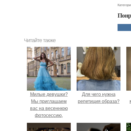
Категори
Понр
Читайте также
Милые девушки?
Для чего нужна
Мы приглашаем
репетиция образа?
вас на весеннюю
фотосессию,
которая будет
проходить в парке