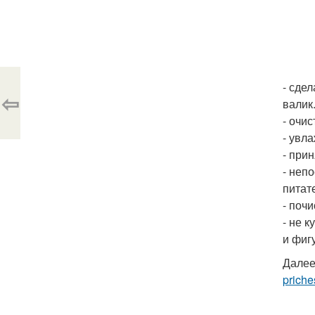
- сде
⇦
валик
- очи
- увл
- при
- неп
питат
- почи
- не 
и фиг
Далее
priche