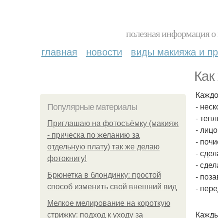
полезная информация о 
главная
новости
виды макияжа и пр
Как
Каждо
- нес
Популярные материалы
- теп
Приглашаю на фотосъёмку (макияж
- лицо
- прическа по желанию за
- почи
отдельную плату) так же делаю
- сде
фотокнигу!
- сдел
Брюнетка в блондинку: простой
- поз
способ изменить свой внешний вид
- пер
Мелкое мелирование на короткую
Кажды
стрижку: подход к уходу за