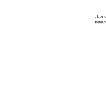
. Вот
печал