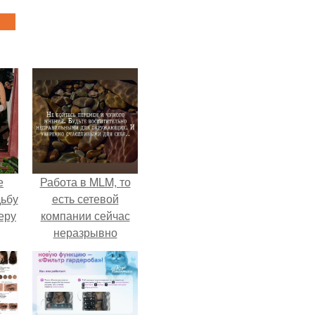
е
Работа в MLM, то
дьбу
есть сетевой
еру
компании сейчас
неразрывно
связана с создание
своего контента,
своей страницы в
соц сетях.