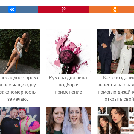
 последнее время
Румяна для лица:
Как опоздани
я всё чаще одну
подбор и
невесты на сва
закономерность
применение
помогло дизайн
замечаю.
открыть свой
бренд.