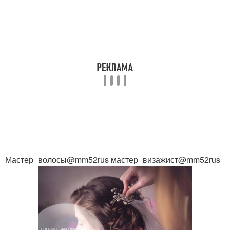
Мастер_волосы@mm52rus мастер_визажист@mm52rus