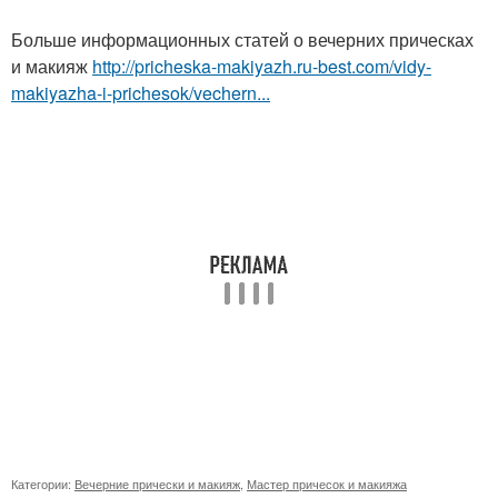
Больше информационных статей о вечерних прическах
и макияж
http://pricheska-makiyazh.ru-best.com/vidy-
makiyazha-i-prichesok/vechern...
Категории:
Вечерние прически и макияж
,
Мастер причесок и макияжа