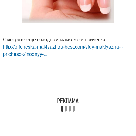
Смотрите ещё о модном макияже и прическа
http://pricheska-makiyazh.ru-best.com/vidy-makiyazha-i-
prichesok/modnyy-...