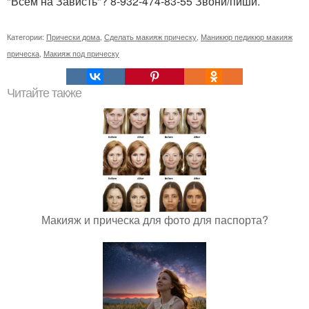
"Всем на Зависть"? 8-932-474-83-55 Звони/пиши.
Категории:
Прически дома
,
Сделать макияж прическу
,
Маникюр педикюр макияж
прическа
,
Макияж под прическу
Читайте также
Макияж и прическа для фото для паспорта?