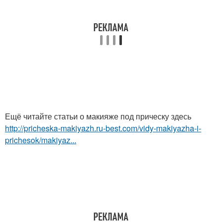
Ещё читайте статьи о макияже под прическу здесь
http://pricheska-makiyazh.ru-best.com/vidy-makiyazha-i-
prichesok/makiyaz...