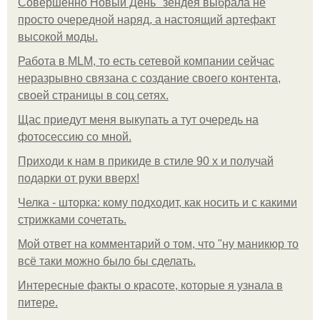
Совершенно Новый День" зендея выбрала не
просто очередной наряд, а настоящий артефакт
высокой моды.
Работа в MLM, то есть сетевой компании сейчас
неразрывно связана с создание своего контента,
своей страницы в соц сетях.
Щас приедут меня выкупать а тут очередь на
фотосессию со мной.
Приходи к нам в прикиде в стиле 90 х и получай
подарки от руки вверх!
Челка - шторка: кому подходит, как носить и с какими
стрижками сочетать.
Мой ответ на комментарий о том, что "ну маникюр то
всё таки можно было бы сделать.
Интересные факты о красоте, которые я узнала в
питере.