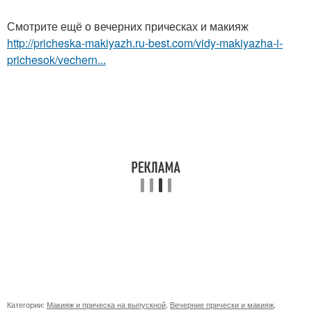
Смотрите ещё о вечерних прическах и макияж
http://pricheska-makiyazh.ru-best.com/vidy-makiyazha-i-
prichesok/vechern...
Категории:
Макияж и прическа на выпускной
,
Вечерние прически и макияж
,