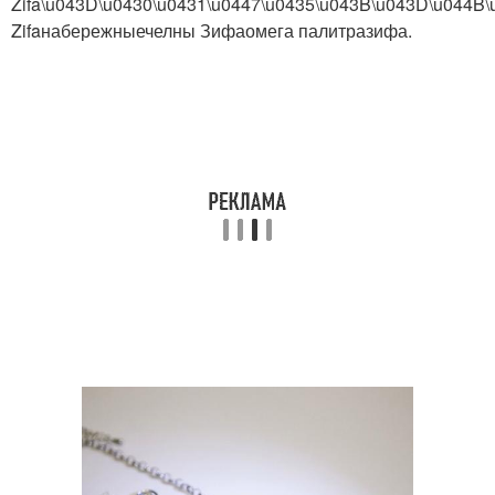
Zifa\u043D\u0430\u0431\u0447\u0435\u043B\u043D\u044B
Zifaнабережныечелны Зифаомега палитразифа.