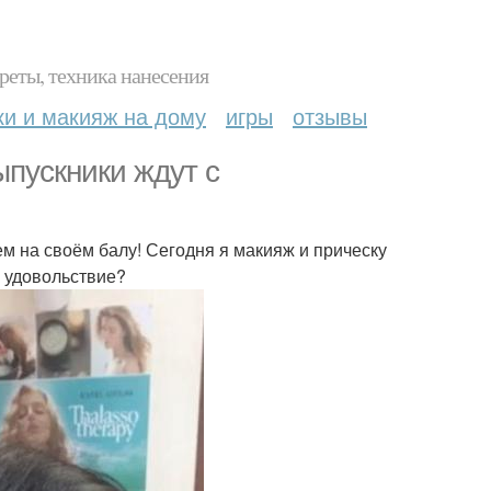
реты, техника нанесения
ки и макияж на дому
игры
отзывы
ыпускники ждут с
цем на своём балу! Сегодня я макияж и прическу
в удовольствие?