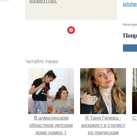
разрез глаз.
priche
Категори
Понр
Читайте также
В алматинском
Я Таня Гилева -
С
областном детском
визажист и стилист
доме номер 1
по прическам