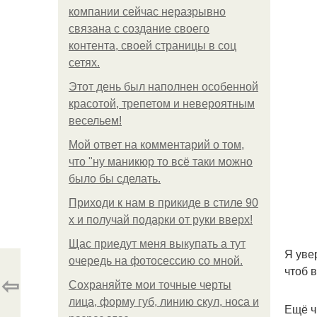
компании сейчас неразрывно
связана с создание своего
контента, своей страницы в соц
сетях.
Этот день был наполнен особенной
красотой, трепетом и невероятным
весельем!
Мой ответ на комментарий о том,
что "ну маникюр то всё таки можно
было бы сделать.
Приходи к нам в прикиде в стиле 90
х и получай подарки от руки вверх!
Щас приедут меня выкупать а тут
Я уве
очередь на фотосессию со мной.
чтоб 
⇦
Сохраняйте мои точные черты
лица, форму губ, линию скул, носа и
Ещё ч