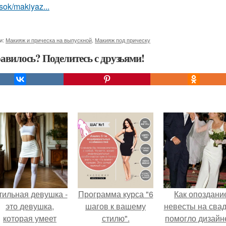
sok/makiyaz...
и:
Макияж и прическа на выпускной
,
Макияж под прическу
авилось? Поделитесь с друзьями!
тильная девушка -
Программа курса "6
Как опоздани
это девушка,
шагов к вашему
невесты на сва
которая умеет
стилю".
помогло дизайн