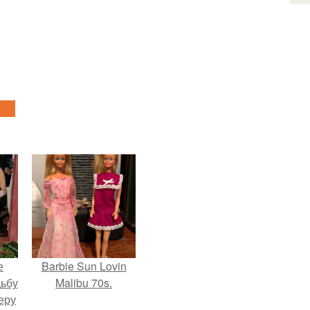
е
Barbie Sun Lovin
дьбу
Malibu 70s.
еру