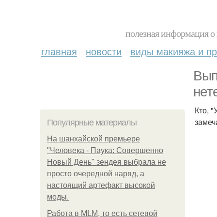
полезная информация о 
главная
новости
виды макияжа и пр
Вып
нет
Кто, 
замеч
Популярные материалы
На шанхайской премьере
"Человека - Паука: Совершенно
Новый День" зендея выбрала не
просто очередной наряд, а
настоящий артефакт высокой
моды.
Работа в MLM, то есть сетевой