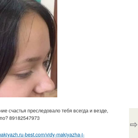
ние счастья преследовало тебя всегда и везде,
 по? 89182547973
⇨
-makiyazh.ru-best.com/vidy-makiyazha-i-