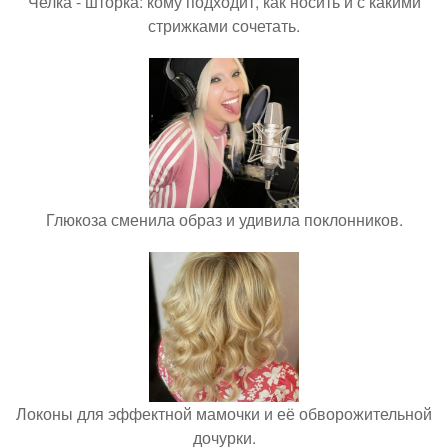
Челка - шторка: кому подходит, как носить и с какими
стрижками сочетать.
Глюкоза сменила образ и удивила поклонников.
Локоны для эффектной мамочки и её обворожительной
дочурки.