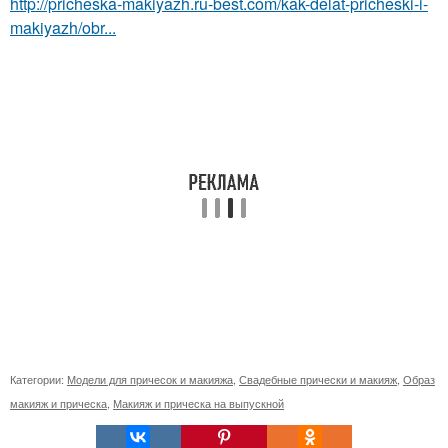
http://pricheska-makiyazh.ru-best.com/kak-delat-pricheski-i-
makiyazh/obr...
Категории:
Модели для причесок и макияжа
,
Свадебные прически и макияж
,
Образ
макияж и прическа
,
Макияж и прическа на выпускной