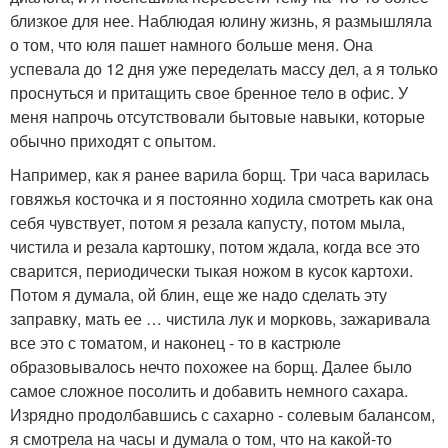
близкое для нее. Наблюдая юлину жизнь, я размышляла
о том, что юля пашет намного больше меня. Она
успевала до 12 дня уже переделать массу дел, а я только
проснуться и притащить свое бренное тело в офис. У
меня напрочь отсутствовали бытовые навыки, которые
обычно приходят с опытом.
Например, как я ранее варила борщ. Три часа варилась
говяжья косточка и я постоянно ходила смотреть как она
себя чувствует, потом я резала капусту, потом мыла,
чистила и резала картошку, потом ждала, когда все это
сварится, периодически тыкая ножом в кусок картохи.
Потом я думала, ой блин, еще же надо сделать эту
заправку, мать ее … чистила лук и морковь, зажаривала
все это с томатом, и наконец - то в кастрюле
образовывалось нечто похожее на борщ. Далее было
самое сложное посолить и добавить немного сахара.
Изрядно продолбавшись с сахарно - солевым балансом,
я смотрела на часы и думала о том, что на какой-то