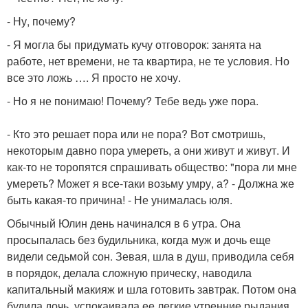
- Ну, почему?
- Я могла бы придумать кучу отговорок: занята на
работе, нет времени, не та квартира, не те условия. Но
все это ложь …. Я просто не хочу.
- Но я не понимаю! Почему? Тебе ведь уже пора.
- Кто это решает пора или не пора? Вот смотришь,
некоторым давно пора умереть, а они живут и живут. И
как-то не торопятся спрашивать общество: "пора ли мне
умереть? Может я все-таки возьму умру, а? - Должна же
быть какая-то причина! - Не унималась юля.
Обычный Юлин день начинался в 6 утра. Она
просыпалась без будильника, когда муж и дочь еще
видели седьмой сон. Зевая, шла в душ, приводила себя
в порядок, делала сложную прическу, наводила
капитальный макияж и шла готовить завтрак. Потом она
будила дочь, успокаивала ее легкие утренние рыдания,