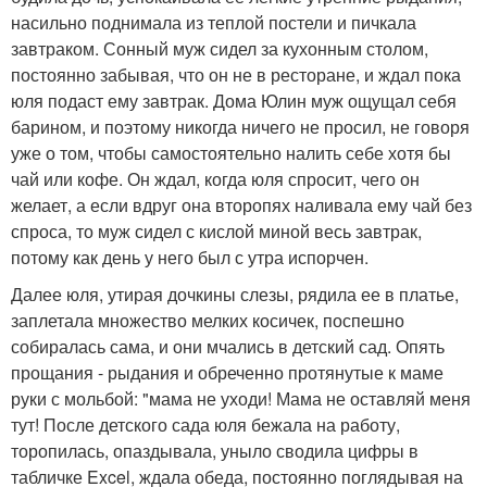
насильно поднимала из теплой постели и пичкала
завтраком. Сонный муж сидел за кухонным столом,
постоянно забывая, что он не в ресторане, и ждал пока
юля подаст ему завтрак. Дома Юлин муж ощущал себя
барином, и поэтому никогда ничего не просил, не говоря
уже о том, чтобы самостоятельно налить себе хотя бы
чай или кофе. Он ждал, когда юля спросит, чего он
желает, а если вдруг она второпях наливала ему чай без
спроса, то муж сидел с кислой миной весь завтрак,
потому как день у него был с утра испорчен.
Далее юля, утирая дочкины слезы, рядила ее в платье,
заплетала множество мелких косичек, поспешно
собиралась сама, и они мчались в детский сад. Опять
прощания - рыдания и обреченно протянутые к маме
руки с мольбой: "мама не уходи! Мама не оставляй меня
тут! После детского сада юля бежала на работу,
торопилась, опаздывала, уныло сводила цифры в
табличке Excel, ждала обеда, постоянно поглядывая на