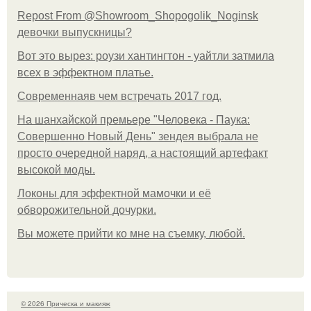
Repost From @Showroom_Shopogolik_Noginsk
девочки выпускницы?
Вот это вырез: роузи хантингтон - уайтли затмила
всех в эффектном платьe.
Современнаяв чем встречать 2017 год.
На шанхайской премьере "Человека - Паука:
Совершенно Новый День" зендея выбрала не
просто очередной наряд, а настоящий артефакт
высокой моды.
Локоны для эффектной мамочки и её
обворожительной дочурки.
Вы можете прийти ко мне на съемку, любой.
© 2026 Прическа и макияж