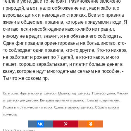
тепле и уюте, да и то не факт. Размножение заложено
природой, а вот, налогообложение нет, как и забота о
взрослых детях и немощных стариках. Все это правила
жизни в обществе, правила, которые придумали люди. Я
считаю, если несоблюдение какого-либо из правил,
никому не вредит, значит, я не обязана его соблюдать.
Один фиг правила ориентированы на большинство, кто-
то соблюдает одни правила, кто-то другие. Кто-то нихера
не работает и рожает по 7 детей, а кто-то как я, много
пашет, хорошо зарабатывает, и платит больше денег в
казну, которые идут многодетным семьям на пособие. -
Ты что же совсем пр.
Категории:
Игры макияж и прически
,
Макияж под прическу
,
Прически дома
,
Макияж
и прически для девочек
,
Вечерние прически и макияж
,
Новости по прическам
,
Играть в игру прически и макияж
,
Сделать макияж прическу
,
Образ макияж и
прическа