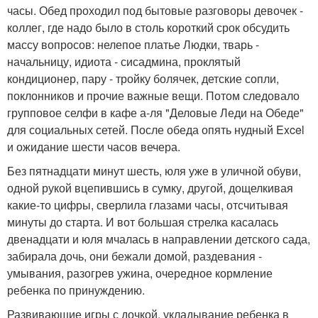
часы. Обед проходил под бытовые разговоры девочек -
коллег, где надо было в столь короткий срок обсудить
массу вопросов: нелепое платье Людки, тварь -
начальницу, идиота - сисадмина, проклятый
кондиционер, пару - тройку болячек, детские сопли,
поклонников и прочие важные вещи. Потом следовало
групповое селфи в кафе а-ля "Деловые Леди на Обеде"
для социальных сетей. После обеда опять нудный Excel
и ожидание шести часов вечера.
Без пятнадцати минут шесть, юля уже в уличной обуви,
одной рукой вцепившись в сумку, другой, дощелкивая
какие-то цифры, сверлила глазами часы, отсчитывая
минуты до старта. И вот большая стрелка касалась
двенадцати и юля мчалась в направлении детского сада,
забирала дочь, они бежали домой, раздевания -
умывания, разогрев ужина, очередное кормление
ребенка по принуждению.
Развивающие игры с дочкой, укладывание ребенка в