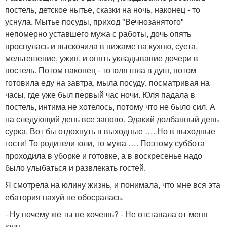
постель, детское нытье, сказки на ночь, наконец - то
уснула. Мытье посуды, приход "Вечнозанятого"
непомерно уставшего мужа с работы, дочь опять
проснулась и выскочила в пижаме на кухню, суета,
мельтешение, ужин, и опять укладывание дочери в
постель. Потом наконец - то юля шла в душ, потом
готовила еду на завтра, мыла посуду, посматривая на
часы, где уже был первый час ночи. Юля падала в
постель, интима не хотелось, потому что не было сил. А
на следующий день все заново. Эдакий долбанный день
сурка. Вот бы отдохнуть в выходные …. Но в выходные
гости! То родители юли, то мужа …. Поэтому суббота
проходила в уборке и готовке, а в воскресенье надо
было улыбаться и развлекать гостей.
Я смотрела на юлину жизнь, и понимала, что мне вся эта
ебатория нахуй не обосралась.
- Ну почему же ты не хочешь? - Не отставала от меня
юля.