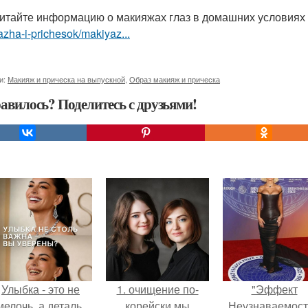
итайте информацию о макияжах глаз в домашних условиях
zha-i-prichesok/makiyaz...
и:
Макияж и прическа на выпускной
,
Образ макияж и прическа
авилось? Поделитесь с друзьями!
Улыбка - это не
1. очищение по-
"Эффект
мелочь, а деталь,
корейски мы
Неузнаваемост