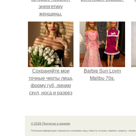
энергетику
женщины.
Сохраняйте мои
Barbie Sun Lovin
точные черты лица,
Malibu 70s.
форму губ, линию
скул, носа и разрез
глаз.
© 2026 Прическа и макияж
Полезная информация о прическах и макияже лица, новости, отзывы, новинки, секреты, техник