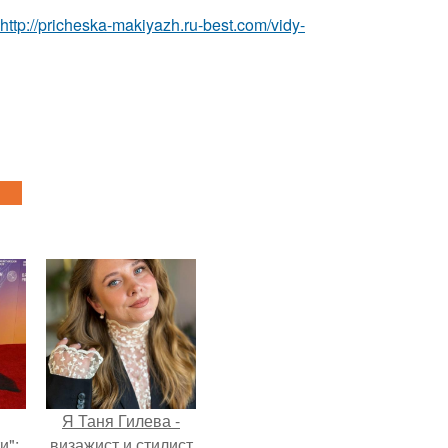
http://pricheska-makiyazh.ru-best.com/vidy-
Я Таня Гилева -
и":
визажист и стилист