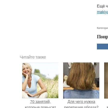
Ещё ч
makiya
Категори
Понр
Читайте также
70 занятий,
Для чего нужна
которые повысят
репетиция образа?