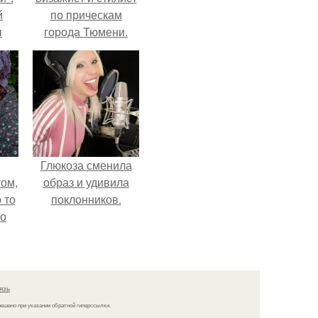
й
по прическам
ы
города Тюмени.
 о
Глюкоза сменила
ом,
образ и удивила
 то
поклонников.
но
ь.
язь
решено при указании обратной гиперссылки.