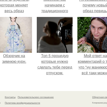
которая меняет
начинаем с
почему новы
весь образ
традиционного
образ певиц
человека.
шага - удаления
вызвал споры
макияжа с области
гранях
глаз.
возможного?
Обзорчик на
Топ 5 процедур
Мой ответ на
зимнюю курн.
которые нужно
комментарий о т
сделать тебе перед
что "ну маникюр
отпуском.
всё таки мож
было бы сделат
Контакты
Пользовательское соглашение
Обратная св
Политика конфидециальности
а
Копирование раз