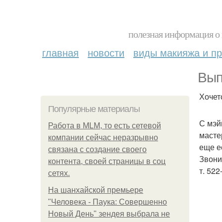
полезная информация о 
главная
новости
виды макияжа и пр
Вып
Хочет
Популярные материалы
С мэй
Работа в MLM, то есть сетевой
масте
компании сейчас неразрывно
еще е
связана с создание своего
Звони
контента, своей страницы в соц
т. 522
сетях.
На шанхайской премьере
"Человека - Паука: Совершенно
Новый День" зендея выбрала не