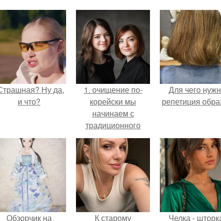
Страшная? Ну да,
1. очищение по-
Для чего нуж
и что?
корейски мы
репетиция обра
начинаем с
традиционного
шага - удаления
макияжа с области
глаз.
Обзорчик на
К старому
Челка - шторк