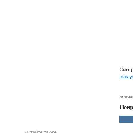
Смотр
makiya
Категори
Понр
Читайте также