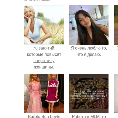
70 занятий,
Я очень люблю то,
"
которые повысят
что я делаю.
энергетику
женщины.
Barbie Sun Lovin
Работа в MLM, то