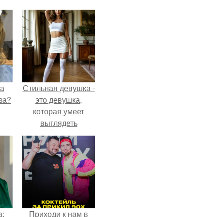
на
Стильная девушка -
за?
это девушка,
которая умеет
выглядеть
привлекательно и
элегантно в любои
ситуации.
а:
Приходи к нам в