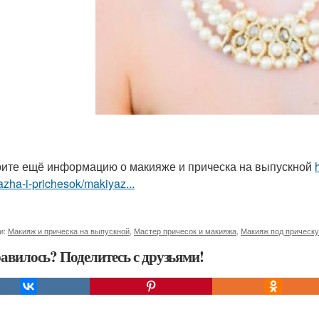
ите ещё информацию о макияже и прическа на выпускной
zha-i-prichesok/makiyaz...
и:
Макияж и прическа на выпускной
,
Мастер причесок и макияжа
,
Макияж под прическу
авилось? Поделитесь с друзьями!