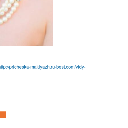
http://pricheska-makiyazh.ru-best.com/vidy-