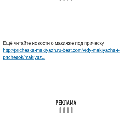
Ещё читайте новости о макияже под прическу
http://pricheska-makiyazh.ru-best.com/vidy-makiyazha-i-
prichesok/makiyaz...