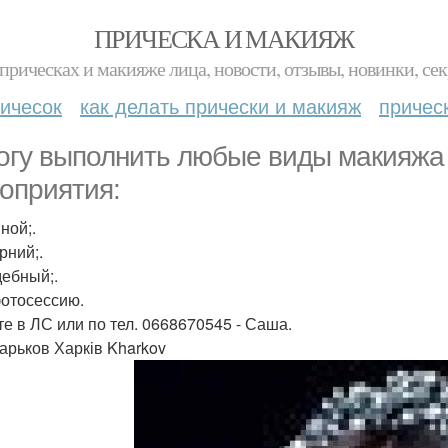
ПРИЧЕСКА И МАКИЯЖ
прическах и макияже лица, новости, отзывы, новинки, сек
ичесок
как делать прически и макияж
причес
огу выполнить любые виды макияжа 
оприятия:
ной;.
рний;.
дебный;.
фотосессию.
е в ЛС или по тел. 0668670545 - Саша.
Харьков Харків Kharkov