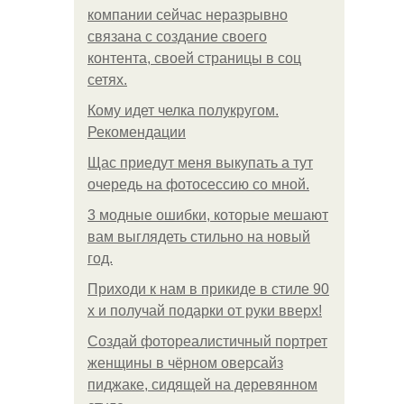
компании сейчас неразрывно
связана с создание своего
контента, своей страницы в соц
сетях.
Кому идет челка полукругом.
Рекомендации
Щас приедут меня выкупать а тут
очередь на фотосессию со мной.
3 модные ошибки, которые мешают
вам выглядеть стильно на новый
год.
Приходи к нам в прикиде в стиле 90
х и получай подарки от руки вверх!
Создай фотореалистичный портрет
женщины в чёрном оверсайз
пиджаке, сидящей на деревянном