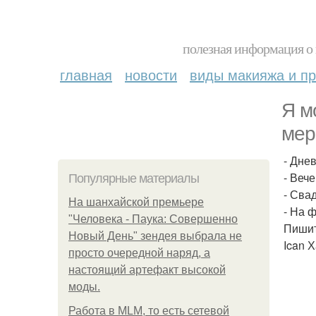
полезная информация о 
главная
новости
виды макияжа и пр
Я м
мер
- Днев
- Вече
Популярные материалы
- Сва
На шанхайской премьере
- На 
"Человека - Паука: Совершенно
Пишит
Новый День" зендея выбрала не
Ican 
просто очередной наряд, а
настоящий артефакт высокой
моды.
Работа в MLM, то есть сетевой