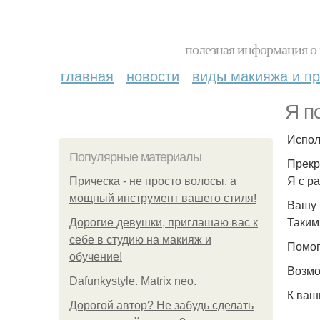
полезная информация о 
главная
новости
виды макияжа и пр
Я п
Испол
Популярные материалы
Прекр
Я с р
Прическа - не просто волосы, а
мощный инструмент вашего стиля!
Вашу 
Таким
Дорогие девушки, приглашаю вас к
себе в студию на макияж и
Помог
обучение!
Возмо
Dafunkystyle. Matrix neo.
К ваш
Дорогой автор? Не забудь сделать