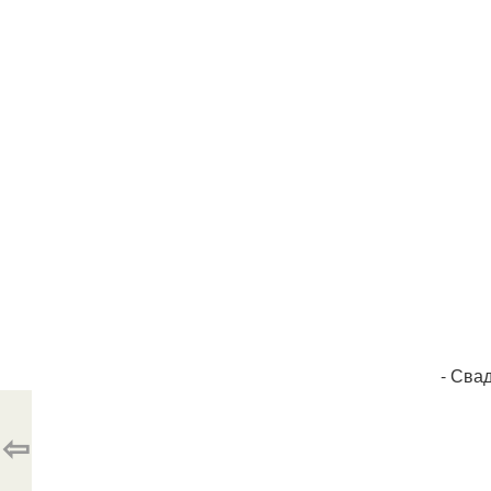
- Сва
⇦