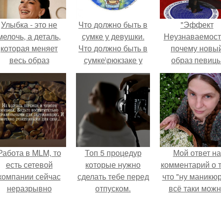
Улыбка - это не
Что должно быть в
"Эффект
мелочь, а деталь,
сумке у девушки.
Неузнаваемост
которая меняет
Что должно быть в
почему новы
весь образ
сумке\рюкзаке у
образ певиц
человека.
каждой девушки?
вызвал споры
гранях
возможного?
Работа в MLM, то
Топ 5 процедур
Мой ответ на
есть сетевой
которые нужно
комментарий о т
компании сейчас
сделать тебе перед
что "ну маникюр
неразрывно
отпуском.
всё таки мож
вязана с создание
было бы сделат
своего контента,