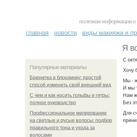
полезная информация о 
главная
новости
виды макияжа и пр
Я в
С окт
Популярные материалы
Хочу 
Брюнетка в блондинку: простой
Мы - 
способ изменить свой внешний вид
И мы 
Нам ж
С чем и как носить гольфы и гетры:
Без э
полное руководство
Для с
Профессиональное мелирование
прини
на светлые и русые волосы: подбор
правильного тона и ухода за
волосами