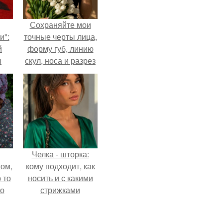
Сохраняйте мои
и":
точные черты лица,
й
форму губ, линию
ы
скул, носа и разрез
 о
глаз.
Челка - шторка:
ом,
кому подходит, как
 то
носить и с какими
но
стрижками
ь.
сочетать.