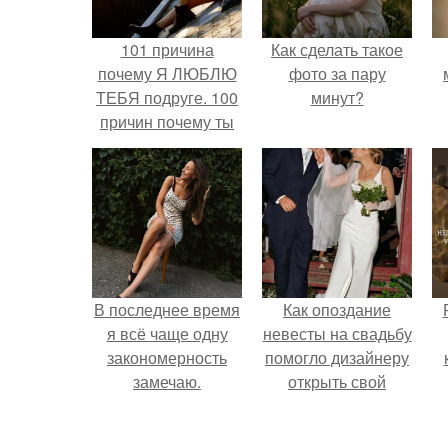
101 причина
Как сделать такое
почему Я ЛЮБЛЮ
фото за пару
ТЕБЯ подруге. 100
минут?
причин почему ты
моя лучшая
подруга.
В последнее время
Как опоздание
я всё чаще одну
невесты на свадьбу
закономерность
помогло дизайнеру
замечаю.
открыть свой
бренд.
с