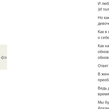
И люб
(И то
Но ка
девоч
Как в
о себ
Как н
обнов
⇦
обнов
Ответ
В жен
преоб
Ведь 
время
Мы бу
Архан