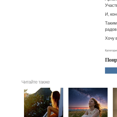
Участ
И, ко
Таким
радов
Хочу 
Категори
Понр
Читайте также