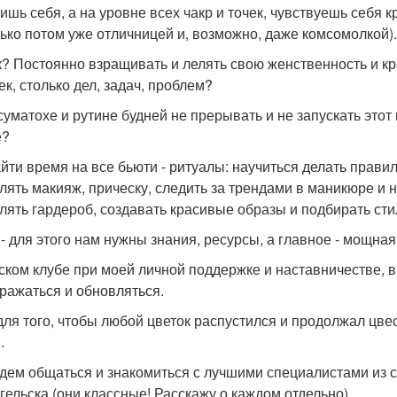
ишь себя, а на уровне всех чакр и точек, чувствуешь себя к
лько потом уже отличницей и, возможно, даже комсомолкой).
к? Постоянно взращивать и лелять свою женственность и крас
ек, столько дел, задач, проблем?
 суматохе и рутине будней не прерывать и не запускать эт
е?
айти время на все бьюти - ритуалы: научиться делать прави
лять макияж, прическу, следить за трендами в маникюре и н
лять гардероб, создавать красивые образы и подбирать с
 - для этого нам нужны знания, ресурсы, а главное - мощна
ском клубе при моей личной поддержке и наставничестве, 
ражаться и обновляться.
для того, чтобы любой цветок распустился и продолжал цвес
.
дем общаться и знакомиться с лучшими специалистами из с
гельска (они классные! Расскажу о каждом отдельно).