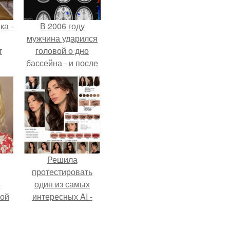
ка -
В 2006 году
мужчина ударился
т
головой о дно
бассейна - и после
о и
этого его жизнь
бои
изменилась самым
странным образом.
Решила
протестировать
ё
один из самых
ой
интересных AI -
промтов для бьюти
- анализа.