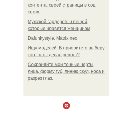
контента, своей страницы в соц
сетях.
Мужской гардероб: 6 вещей,
которые нравятся женщинам
Dafunkystyle. Matrix neo.
Ищу моделей. В приоритете выберу
того, кто сделал репост?
Сохраняйте мои точные черты
лица, форму губ, линию скул, носа и
разрез глаз.