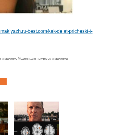
a-makiyazh.ru-best.com/kak-delat-pricheski-i-
и и макияж
,
Модели для причесок и макияжа