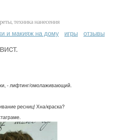
реты, техника нанесения
ки и макияж на дому
игры
отзывы
вист.
ёмки, - лифтинг/омолаживающий.
вание ресниц! Хна/краска?
стаграме.