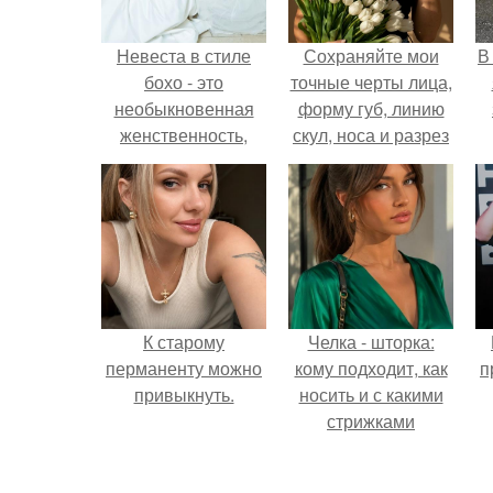
Невеста в стиле
Сохраняйте мои
В
бохо - это
точные черты лица,
необыкновенная
форму губ, линию
женственность,
скул, носа и разрез
свобода,
глаз.
внутренняя
гармония, и
творческое начало.
К старому
Челка - шторка:
перманенту можно
кому подходит, как
п
привыкнуть.
носить и с какими
стрижками
сочетать.