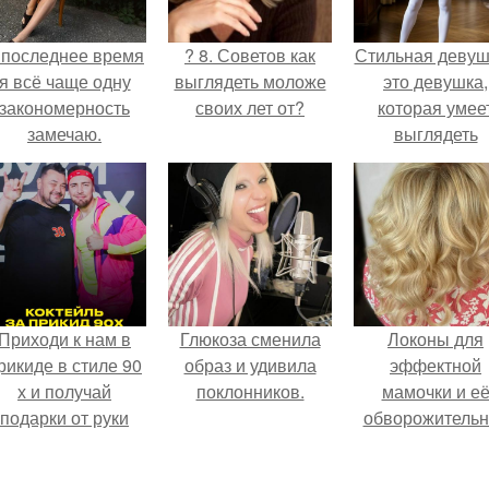
 последнее время
? 8. Советов как
Стильная девуш
я всё чаще одну
выглядеть моложе
это девушка,
закономерность
своих лет от?
которая умее
замечаю.
выглядеть
привлекательн
элегантно в лю
ситуации.
Приходи к нам в
Глюкоза сменила
Локоны для
рикиде в стиле 90
образ и удивила
эффектной
х и получай
поклонников.
мамочки и е
подарки от руки
обворожительн
вверх!
дочурки.