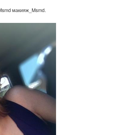
_Msmd макияж_Msmd.