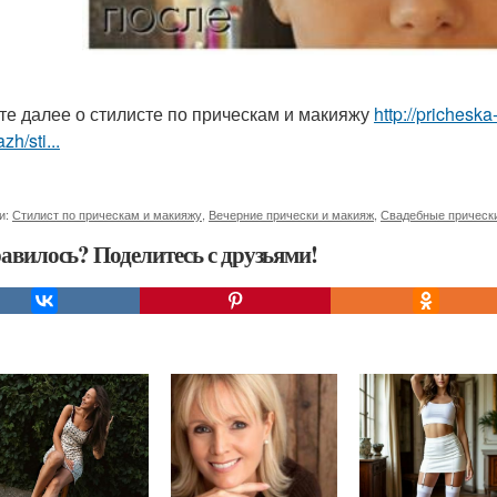
те далее о стилисте по прическам и макияжу
http://prichesk
zh/sti...
и:
Стилист по прическам и макияжу
,
Вечерние прически и макияж
,
Свадебные прическ
авилось? Поделитесь с друзьями!