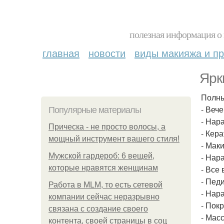
полезная информация о 
главная
новости
виды макияжа и пр
Ярк
Полны
- Веч
Популярные материалы
- Нар
Прическа - не просто волосы, а
- Кер
мощный инструмент вашего стиля!
- Мак
Мужской гардероб: 6 вещей,
- Нар
которые нравятся женщинам
- Все
- Пед
Работа в MLM, то есть сетевой
- Нар
компании сейчас неразрывно
- Пок
связана с создание своего
- Мас
контента, своей страницы в соц