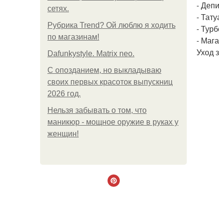
- Деп
сетях.
- Тату
Рубрика Trend? Ой люблю я ходить
- Турб
по магазинам!
- Маг
Уход з
Dafunkystyle. Matrix neo.
С опозданием, но выкладываю
своих первых красоток выпускниц
2026 год.
Нельзя забывать о том, что
маникюр - мощное оружие в руках у
женщин!