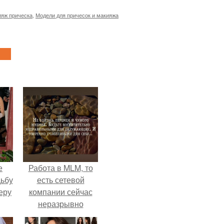
ияж прическа
,
Модели для причесок и макияжа
е
Работа в MLM, то
дьбу
есть сетевой
еру
компании сейчас
неразрывно
связана с создание