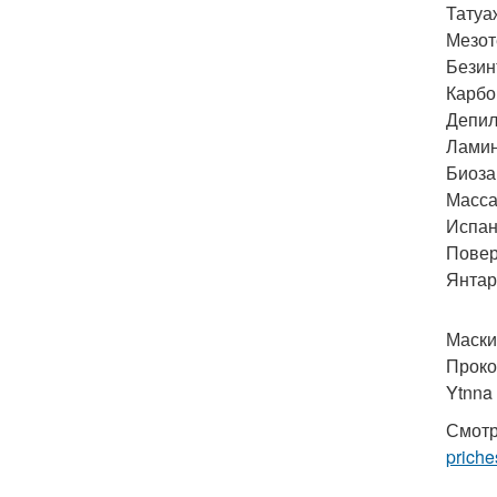
Татуа
Мезот
Безин
Карбо
Депил
Ламин
Биоза
Масса
Испан
Повер
Янтар
Маски
Проко
Ytnna 
Смотр
priche