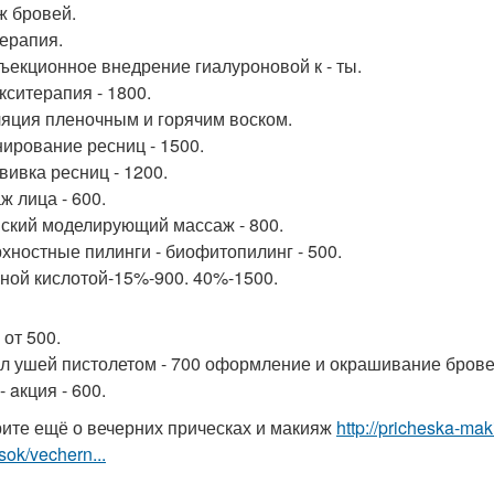
ж бровей.
ерапия.
ъекционное внедрение гиалуроновой к - ты.
кситерапия - 1800.
яция пленочным и горячим воском.
ирование ресниц - 1500.
вивка ресниц - 1200.
ж лица - 600.
ский моделирующий массаж - 800.
хностные пилинги - биофитопилинг - 500.
ной кислотой-15%-900. 40%-1500.
 от 500.
л ушей пистолетом - 700 оформление и окрашивание брове
- aкция - 600.
ите ещё о вечерних прическах и макияж
http://pricheska-ma
sok/vechern...