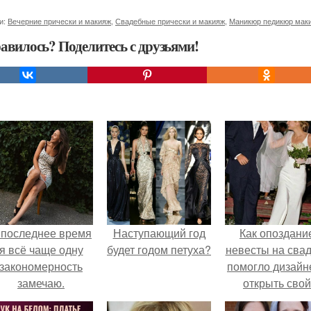
и:
Вечерние прически и макияж
,
Свадебные прически и макияж
,
Маникюр педикюр мак
авилось? Поделитесь с друзьями!
 последнее время
Наступающий год
Как опоздани
я всё чаще одну
будет годом петуха?
невесты на сва
закономерность
помогло дизайн
замечаю.
открыть свой
бренд.