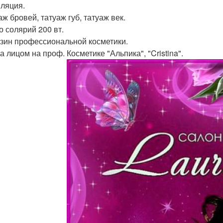
иляция.
аж бровей, татуаж губ, татуаж век.
о солярий 200 вт.
азин профессиональной косметики.
а лицом на проф. Косметике "Альпика", "Cristina".