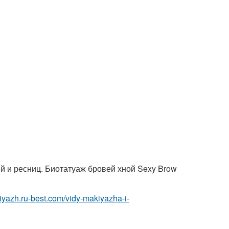
й и ресниц. Биотатуаж бровей хной Sexy Brow
kiyazh.ru-best.com/vidy-makiyazha-i-