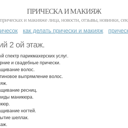
ПРИЧЕСКА И МАКИЯЖ
прическах и макияже лица, новости, отзывы, новинки, сек
ичесок
как делать прически и макияж
причес
ий 2 ой этаж.
й спектр парикмахерских услуг.
ерние и свадебные прически.
ащивание волос.
атиновое выпрямление волос.
ияж.
ащивание ресниц.
 виды маникюра.
икюр.
ащивание ногтей.
рытие шеллак.
саж.