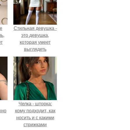
не
Стильная девушка -
ь,
это девушка,
ет
которая умеет
выглядеть
привлекательно и
элегантно в любои
ситуации.
Челка - шторка:
жно
кому подходит, как
носить и с какими
стрижками