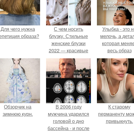
Для чего нужна
С чем носить
Улыбка - это 
епетиция образа?
блузку. Стильные
мелочь, а детал
женские блузки
которая меня
2022 — красивые
весь образ
новинки
человека.
Обзорчик на
В 2006 году
К старому
зимнюю курн.
мужчина ударился
перманенту мо
головой о дно
привыкнуть.
бассейна - и после