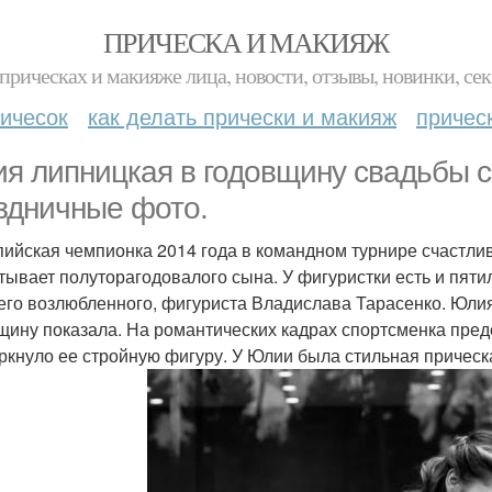
ПРИЧЕСКА И МАКИЯЖ
прическах и макияже лица, новости, отзывы, новинки, сек
ичесок
как делать прически и макияж
причес
я липницкая в годовщину свадьбы с
здничные фото.
ийская чемпионка 2014 года в командном турнире счастлив
тывает полуторагодовалого сына. У фигуристки есть и пяти
го возлюбленного, фигуриста Владислава Тарасенко. Юли
щину показала. На романтических кадрах спортсменка пред
ркнуло ее стройную фигуру. У Юлии была стильная прическ