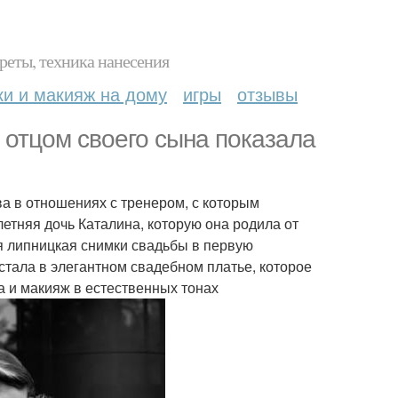
реты, техника нанесения
ки и макияж на дому
игры
отзывы
 отцом своего сына показала
а в отношениях с тренером, с которым
летняя дочь Каталина, которую она родила от
я липницкая снимки свадьбы в первую
стала в элегантном свадебном платье, которое
а и макияж в естественных тонах