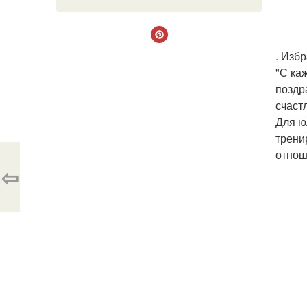
. Изб
"С ка
поздр
счастл
Для ю
трени
отнош
⇦