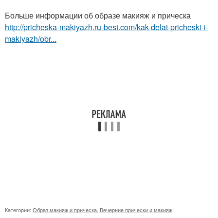
Больше информации об образе макияж и прическа
http://pricheska-makiyazh.ru-best.com/kak-delat-pricheski-i-
makiyazh/obr...
Категории:
Образ макияж и прическа
,
Вечерние прически и макияж