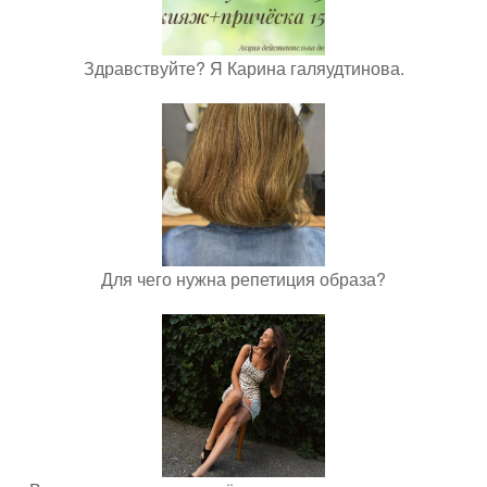
Здравствуйте? Я Карина галяудтинова.
Для чего нужна репетиция образа?