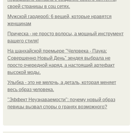
своей страницы в соц сетях.
Мужской гардероб: 6 вещей, которые нравятся
женщинам
Прическа - не просто волосы, а мощный инструмент
вашего стиля!
На шанхайской премьере "Человека - Паука:
Совершенно Новый День" зендея выбрала не
просто очередной наряд, а настоящий артефакт
высокой моды.
Улыбка - это не мелочь, а деталь, которая меняет
весь образ человека.
"Эффект Неузнаваемости": почему новый образ
певицы вызвал споры о гранях возможного?