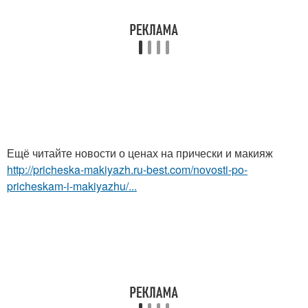
Ещё читайте новости о ценах на прически и макияж
http://pricheska-makiyazh.ru-best.com/novosti-po-
pricheskam-i-makiyazhu/...